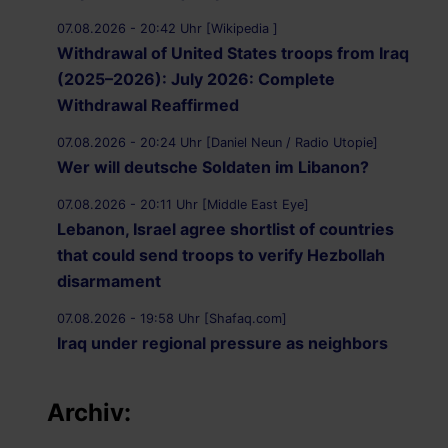
07.08.2026 - 20:42 Uhr [Wikipedia ]
Withdrawal of United States troops from Iraq
(2025–2026): July 2026: Complete
Withdrawal Reaffirmed
07.08.2026 - 20:24 Uhr [Daniel Neun / Radio Utopie]
Wer will deutsche Soldaten im Libanon?
07.08.2026 - 20:11 Uhr [Middle East Eye]
Lebanon, Israel agree shortlist of countries
that could send troops to verify Hezbollah
disarmament
07.08.2026 - 19:58 Uhr [Shafaq.com]
Iraq under regional pressure as neighbors
threaten to strike Iran-aligned factions
Archiv:
07.08.2026 - 19:49 Uhr [Middle East Eye]
War on Iran: Saudi Arabia warns of imminent