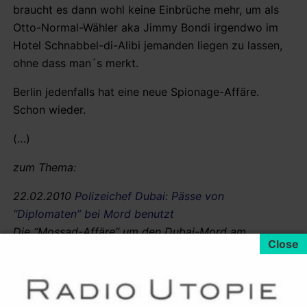
braucht es dann wohl keine Einbrüche mehr, um als
Otto-Normal-Wähler aka Jimmy Bondi irgendwo im
Hotel Schnabbel-di-Alibi jemanden liegen zu lassen,
ohne dass man´s merkt.
Berlin jedenfalls hat eine neue Spionage-Affäre.
Schon wieder.
(…)
zum Thema:
22.02.2010
Polizeichef Dubai: Pässe von
“Diplomaten” bei Mord benutzt
Die “Mossad-Affäre” um den Dubai-Mord am
19.Januar am Hamas-Funktionär Mahmoud al-
Mabhouh (Mahmoud Abdul Raouf Hassan) wird immer
interessanter. Besonders und gerade in Berlin,
London, Dublin und Paris dürfte man derzeit