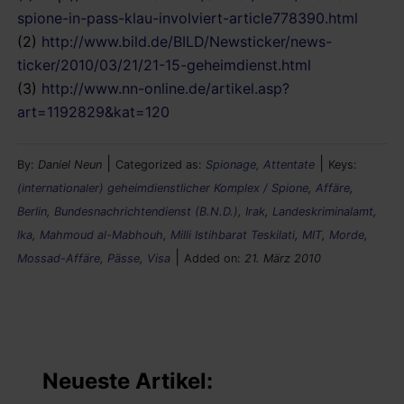
spione-in-pass-klau-involviert-article778390.html
(2)
http://www.bild.de/BILD/Newsticker/news-
ticker/2010/03/21/21-15-geheimdienst.html
(3)
http://www.nn-online.de/artikel.asp?
art=1192829&kat=120
|
|
By:
Daniel Neun
Categorized as:
Spionage, Attentate
Keys:
(internationaler) geheimdienstlicher Komplex / Spione
,
Affäre
,
Berlin
,
Bundesnachrichtendienst (B.N.D.)
,
Irak
,
Landeskriminalamt
,
lka
,
Mahmoud al-Mabhouh
,
Milli Istihbarat Teskilati
,
MIT
,
Morde
,
|
Mossad-Affäre
,
Pässe
,
Visa
Added on:
21. März 2010
Neueste Artikel: