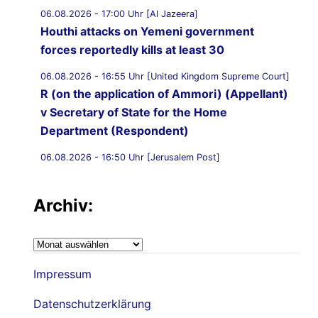
06.08.2026 - 17:00 Uhr [Al Jazeera]
Houthi attacks on Yemeni government
forces reportedly kills at least 30
06.08.2026 - 16:55 Uhr [United Kingdom Supreme Court]
R (on the application of Ammori) (Appellant)
v Secretary of State for the Home
Department (Respondent)
06.08.2026 - 16:50 Uhr [Jerusalem Post]
UK Supreme Court to hear appeal over
Palestine Action proscription in November
Archiv:
06.08.2026 - 16:40 Uhr [Bristol247.com]
14 peaceful protesters arrested at Palestine
Archiv:
Action demonstration outside Bristol Prison
Impressum
06.08.2026 - 16:19 Uhr [Nachrichtenagentur Radio
Utopie]
Datenschutzerklärung