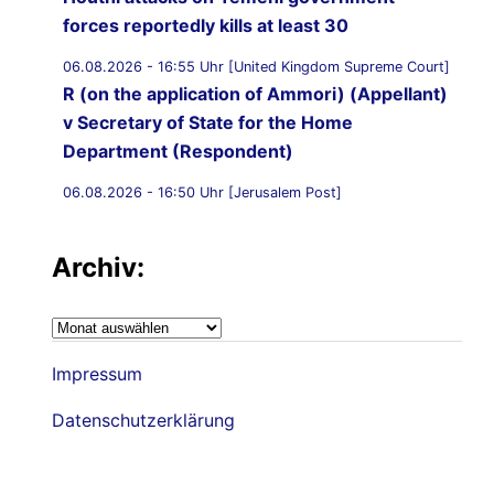
forces reportedly kills at least 30
06.08.2026 - 16:55 Uhr [United Kingdom Supreme Court]
R (on the application of Ammori) (Appellant)
v Secretary of State for the Home
Department (Respondent)
06.08.2026 - 16:50 Uhr [Jerusalem Post]
UK Supreme Court to hear appeal over
Palestine Action proscription in November
Archiv:
06.08.2026 - 16:40 Uhr [Bristol247.com]
14 peaceful protesters arrested at Palestine
Archiv:
Action demonstration outside Bristol Prison
Impressum
06.08.2026 - 16:19 Uhr [Nachrichtenagentur Radio
Utopie]
Datenschutzerklärung
Archiv: Democracy First !
06.08.2026 - 16:14 Uhr [Bluewin.ch]