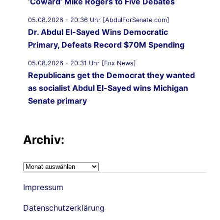
‘Coward’ Mike Rogers to Five Debates
05.08.2026 - 20:36 Uhr [AbdulForSenate.com]
Dr. Abdul El-Sayed Wins Democratic
Primary, Defeats Record $70M Spending
05.08.2026 - 20:31 Uhr [Fox News]
Republicans get the Democrat they wanted
as socialist Abdul El-Sayed wins Michigan
Senate primary
05.08.2026 - 19:59 Uhr [Al Jazeera]
Iran-Oman understanding on Hormuz ‘on
Archiv:
verge of being finalised’: Iran’s deputy
foreign minister
Archiv:
05.08.2026 - 19:43 Uhr [Middle East Eye]
Impressum
US not directly updating Israel on talks with
Iran: Report
Datenschutzerklärung
05.08.2026 - 19:39 Uhr [Middle East Eye]