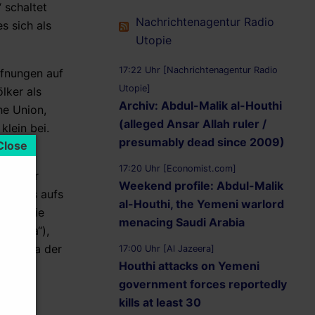
 schaltet
Nachrichtenagentur Radio
s sich als
Utopie
17:22 Uhr [Nachrichtenagentur Radio
ffnungen auf
Utopie]
lker als
Archiv: Abdul-Malik al-Houthi
he Union,
(alleged Ansar Allah ruler /
lein bei.
presumably dead since 2009)
…
17:20 Uhr [Economist.com]
und nur
Weekend profile: Abdul-Malik
 und bis aufs
al-Houthi, the Yemeni warlord
wird. Die
menacing Saudi Arabia
rdkorea“),
für etwa der
17:00 Uhr [Al Jazeera]
Houthi attacks on Yemeni
government forces reportedly
kills at least 30