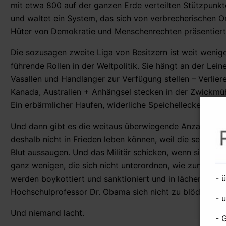
mit etwa 800 auf der ganzen Erde verteilten Stützpunkte
und waltet ein System, das sich von verbrecherischen O
Hüter von Demokratie und Menschenrechten präsentiert
Die sozusagen zweite Liga von Besitzern ist weit wenige
führende Rollen in der Weltpolitik. Sie hängt an der Le
Vasallen und Handlanger zur Verfügung stellen – Verliere
Kanada, Australien + Anhängsel stecken in der Zwickmüh
Ein erbärmlicher Haufen, widerliche Speichellecker, Wa
Und dann gibt es die weitaus überwiegende Anzahl von V
deshalb nicht in Frieden leben können, weil die selbstern
Blut aussaugen. Und das Militär schicken, wenn sie nicht
ganz wenigen, die sich nicht unterordnen, wie zum Beisp
- 
werden boykottiert und sanktioniert und in lächerlichs
Hochschulprofessor Dr. Obama sich nicht zu blöd ist.
- 
Und niemand lacht.
- 