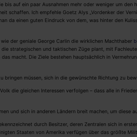
e bis auf ein paar Ausnahmen mehr oder weniger um den h
it schaffen. Ich empfehle Goetz Alys „Vordenker der Verni
n da einen guten Eindruck von dem, was hinter den Kuliss
, wie der geniale George Carlin die wirklichen Machthaber
b
 die strategischen und taktischen Züge plant, mit Fachleute
n das macht. Die Ziele bestehen hauptsächlich in Vermehru
azu bringen müssen, sich in die gewünschte Richtung zu be
olk die gleichen Interessen verfolgen – dass alle in Friede
mmen und sich in anderen Ländern breit machen, um diese a
kennzeichnet durch Besitzer, deren Zentralen sich in erster 
inigten Staaten von Amerika verfügen über das größte Milit