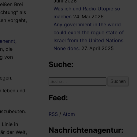
Juni 2026
eißen Brei
Was ich und Radio Utopie so
chtung“ als
machen
24. Mai 2026
en vorgeht,
Any government in the world
could expel the rogue state of
Israel from the United Nations.
enennt
,
None does.
27. April 2025
n, die
ng von
Suche:
wegen.
Suche
nach:
n leben und
Feed:
uszubeuten.
RSS
/
Atom
Linie in
Nachrichtenagentur:
är der Welt,