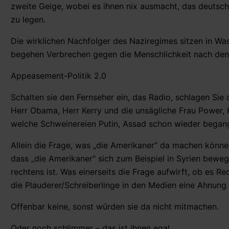
zweite Geige, wobei es ihnen nix ausmacht, das deutsc
zu legen.
Die wirklichen Nachfolger des Naziregimes sitzen in Was
begehen Verbrechen gegen die Menschlichkeit nach den 
Appeasement-Politik 2.0
Schalten sie den Fernseher ein, das Radio, schlagen Sie 
Herr Obama, Herr Kerry und die unsägliche Frau Power, 
welche Schweinereien Putin, Assad schon wieder bega
Allein die Frage, was „die Amerikaner“ da machen können
dass „die Amerikaner“ sich zum Beispiel in Syrien bewege
rechtens ist. Was einerseits die Frage aufwirft, ob es Rec
die Plauderer/Schreiberlinge in den Medien eine Ahnung
Offenbar keine, sonst würden sie da nicht mitmachen.
Oder noch schlimmer – das ist ihnen egal.