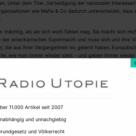
n. Unter dem Titel „Verteidigung der nationalen Interessen“
rganisationen wie Mafia & Co dadurch unterscheidet, dass e
.
r mächtig, als sie sich wohl fühlen mag. Sie macht sich Ho
ine der amerikanischen Supermacht und muss sich und ihre Vö
r, die aus ihrer Vergangenheit nix gelernt haben. Europäisc
le, wie man immer wieder sieht – und geben immer wieder k
delbeißer und jede Menge Gauner, wie sich ständig erweist 
ölkern und Ländern, die keine anderen Länder überfallen, 
annten „Besitzer der Welt“ sie nicht in Frieden leben lassen
 „freiwillig“ herausrücken oder tun, was von ihnen verlangt 
iel die Demokratische Volksrepublik Korea (sonst kurz „No
über 11.000 Artikel seit 2007
ter Weise zur größten Bedrohung der Menschheit erklärt, wo
unabhängig und unnachgiebig
Grundgesetz und Völkerrecht