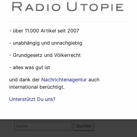
Neueste Artikel:
- über 11.000 Artikel seit 2007
Der Iran wird zu einem Verlierer des
- unabhängig und unnachgiebig
Westasienkrieges
19. Juli 2026
About the West Asia War
12. Juni 2026
- Grundgesetz und Völkerrecht
Was ich und Radio Utopie so machen
24.
- alles was gut ist
Mai 2026
Any government in the world could expel
und dank der
Nachrichtenagentur
auch
the rogue state of Israel from the United
international berüchtigt.
Nations. None does.
27. April 2025
Unterstützt Du uns?
Suche:
Suche
nach: