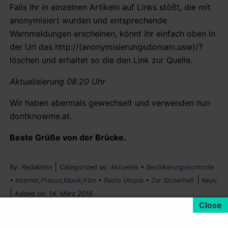
Falls Ihr in einzelnen Artikeln auf Links stößt, die mit
anonymisiert wurden und entsprechende
Warnmeldungen erscheinen, könnt ihr einfach oben in
der Url das http://(anonymisierungsdomain.usw)/?
löschen und erhaltet so die den Link zur Quelle.
Aktualisierung 08.20 Uhr
Wir haben abermals gewechselt und verwenden nun
dontknowme.at.
Beste Grüße von der Brücke.
|
By:
Redaktion
Categorized as:
Aktuelles
•
Bevölkerungskontrolle
|
•
Internet,Presse,Musik,Film
•
Radio Utopie
•
Zur Sicherheit
Keys:
|
Added on:
14. März 2016