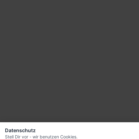
08.08.2026 - 20:56 Uhr [Associated Press]
Todd Blanche is narrowly confirmed as
Trump’s attorney general in an overnight
Senate vote
Datenschutz
Stell Dir vor - wir benutzen Cookies.