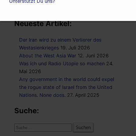
Unterstützt Du uns?
Neueste Artikel:
Der Iran wird zu einem Verlierer des
Westasienkrieges
19. Juli 2026
About the West Asia War
12. Juni 2026
Was ich und Radio Utopie so machen
24.
Mai 2026
Any government in the world could expel
the rogue state of Israel from the United
Nations. None does.
27. April 2025
Suche:
Suche
nach: