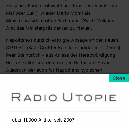
zwischen Parlamentswahl und Präsidentenwahl (im
Mai oder Juni)“ wieder Mario Monti als
Ministerpräsident ohne Partei und (Wahl-)Volk ins
Amt des Ministerpräsidenten zu hieven.
Napolitanos kürzlich erfolgte Absage an den neuen
S.P.D.-GröKaZ (Größter Kanzlerkandidat aller Zeiten)
Peer Steinbrück – aus Anlass der Herabwürdigung
Beppe Grillos und dem ewigen Berlusconi – war
Ausdruck der auch für Napolitano typischen
maximalen Heuchelei und ein Gefallen für Kanzlerin
Merkel.
Er
ist der Clown der Banker-Regierung
Deutschlands,
er –
Napolitano
.
Und
er
ist die
Schlüsselfigur im Hochverrat der Parteien-Kaste
Italiens an der eigenen Demokratie, schlicht weil er
die meiste Macht in den Händen hält und sein kleiner
- über 11.000 Artikel seit 2007
Wuffi Bersani keine Mehrheit hat und sie ganz