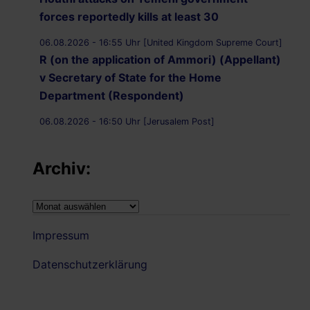
forces reportedly kills at least 30
06.08.2026 - 16:55 Uhr [United Kingdom Supreme Court]
R (on the application of Ammori) (Appellant)
v Secretary of State for the Home
Department (Respondent)
06.08.2026 - 16:50 Uhr [Jerusalem Post]
UK Supreme Court to hear appeal over
Palestine Action proscription in November
Archiv:
06.08.2026 - 16:40 Uhr [Bristol247.com]
14 peaceful protesters arrested at Palestine
Archiv:
Action demonstration outside Bristol Prison
Impressum
06.08.2026 - 16:19 Uhr [Nachrichtenagentur Radio
Utopie]
Datenschutzerklärung
Archiv: Democracy First !
06.08.2026 - 16:14 Uhr [Bluewin.ch]