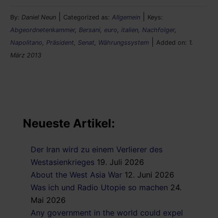
|
|
By:
Daniel Neun
Categorized as:
Allgemein
Keys:
Abgeordnetenkammer
,
Bersani
,
euro
,
italien
,
Nachfolger
,
|
Napolitano
,
Präsident
,
Senat
,
Währungssystem
Added on:
1.
März 2013
Neueste Artikel:
Der Iran wird zu einem Verlierer des
Westasienkrieges
19. Juli 2026
About the West Asia War
12. Juni 2026
Was ich und Radio Utopie so machen
24.
Mai 2026
Any government in the world could expel