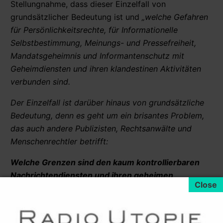
Stellungnahme, dass dieser Einzelfall von
grundsätzlicher Bedeutung ist und
„welche Gefahren
für Persönlichkeitsrechte, für Informationelle
Selbstbestimmung, Meinungs- und Pressefreiheit,
Mandatsgeheimnis und Informantenschutz mit
Geheimdiensten und ihren klandestinen Aktivitäten
verbunden sind.
Der Einzelfall ist darüber hinaus von grundsätzliche
Bedeutung, denn es geht um ein brisantes Problem,
das auch andere Publizisten, Rechtsanwälte und
Menschenrechtler betrifft:
Welche Grenzen sind den kaum kontrollierbaren
Nachrichtendiensten und ihren geheimen
Aktivitäten gezogen – gerade im Umgang mit
Berufsgeheimnisträgern und im Rahmen
unabhängiger Menschenrechtsarbeit von