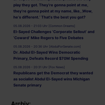
play they got. They‘re gonna point at me,
they‘re gonna point at my name, like, ‚Wow,
he‘s different.‘ That‘s the best you got?
05.08.2026 - 21:03 Uhr [Common Dreams]
El-Sayed Challenges ‘Corporate Sellout’ and
‘Coward’ Mike Rogers to Five Debates
05.08.2026 - 20:36 Uhr [AbdulForSenate.com]
Dr. Abdul El-Sayed Wins Democratic
Primary, Defeats Record $70M Spending
05.08.2026 - 20:31 Uhr [Fox News]
Republicans get the Democrat they wanted
as socialist Abdul El-Sayed wins Michigan
Senate primary
05.08.2026 - 19:59 Uhr [Al Jazeera]
Iran-Oman understanding on Hormuz ‘on
Archiv: