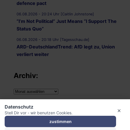
defence pact
06.08.2026 - 20:24 Uhr [Caitlin Johnstone]
“I’m Not Political” Just Means “I Support The
Status Quo”
06.08.2026 - 20:18 Uhr [Tagesschau.de]
ARD-DeutschlandTrend: AfD legt zu, Union
verliert weiter
Archiv:
Archiv:
Impressum
Datenschutz
×
Stell Dir vor - wir benutzen Cookies.
Datenschutzerklärung
zustimmen