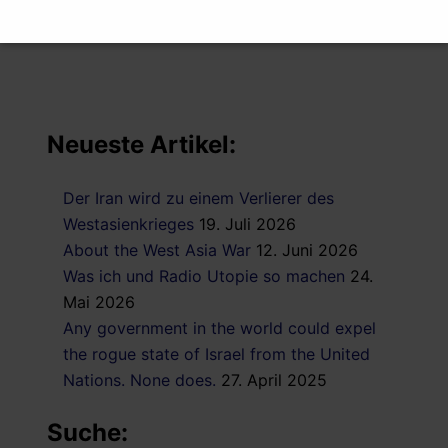
20. August 2010
Neueste Artikel:
Der Iran wird zu einem Verlierer des
Westasienkrieges
19. Juli 2026
About the West Asia War
12. Juni 2026
Was ich und Radio Utopie so machen
24.
Mai 2026
Any government in the world could expel
the rogue state of Israel from the United
Nations. None does.
27. April 2025
Suche: