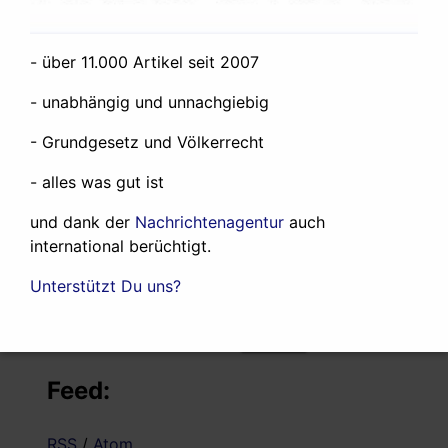
Der Iran wird zu einem Verlierer des
- über 11.000 Artikel seit 2007
Westasienkrieges
19. Juli 2026
About the West Asia War
12. Juni 2026
- unabhängig und unnachgiebig
Was ich und Radio Utopie so machen
24.
- Grundgesetz und Völkerrecht
Mai 2026
Any government in the world could expel
- alles was gut ist
the rogue state of Israel from the United
und dank der
Nachrichtenagentur
auch
Nations. None does.
27. April 2025
international berüchtigt.
Suche:
Unterstützt Du uns?
Suche
nach:
Feed:
RSS
/
Atom