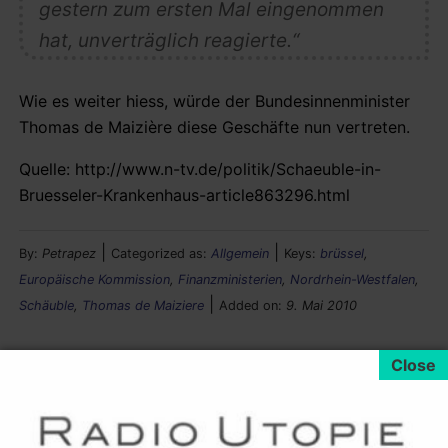
gestern zum ersten Mal eingenommen
hat, unverträglich reagierte.“
Wie es weiter hiess, würde der Bundesinnenminister
Thomas de Maizière diese Geschäfte nun vertreten.
Quelle: http://www.n-tv.de/politik/Schaeuble-in-
Bruesseler-Krankenhaus-article863296.html
|
|
By:
Petrapez
Categorized as:
Allgemein
Keys:
brüssel
,
Europäische Kommission
,
Finanzministerien
,
Nordrhein-Westfalen
,
|
Schäuble
,
Thomas de Maiziere
Added on:
9. Mai 2010
Neueste Artikel: