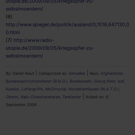
utopie.de/2009/09/05/kriegsopfer-zu-
selbstmoerdern/
(6)
http://www.spiegel.de/politik/ausland/0,1518,647130,0
0.html
(7)
http://www.radio-
utopie.de/2009/09/05/kriegsopfer-zu-
selbstmoerdern/
|
|
By:
Daniel Neun
Categorized as:
Aktuelles
Keys:
Afghanistan
,
Bundesnachrichtendienst (B.N.D.)
,
Bundeswehr
,
Georg Klein
,
isaf
,
Kunduz
,
Luftangriffe
,
McChrystal
,
Nordatlantikpakt (N.A.T.O.)
,
|
Oberst
,
Rajiv Chandrasekaran
,
Tanklaster
Added on:
6.
September 2009