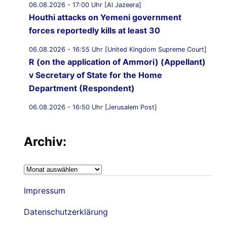
06.08.2026 - 17:00 Uhr [Al Jazeera]
Houthi attacks on Yemeni government
forces reportedly kills at least 30
06.08.2026 - 16:55 Uhr [United Kingdom Supreme Court]
R (on the application of Ammori) (Appellant)
v Secretary of State for the Home
Department (Respondent)
06.08.2026 - 16:50 Uhr [Jerusalem Post]
UK Supreme Court to hear appeal over
Palestine Action proscription in November
Archiv:
06.08.2026 - 16:40 Uhr [Bristol247.com]
14 peaceful protesters arrested at Palestine
Archiv:
Action demonstration outside Bristol Prison
Impressum
06.08.2026 - 16:19 Uhr [Nachrichtenagentur Radio
Utopie]
Datenschutzerklärung
Archiv: Democracy First !