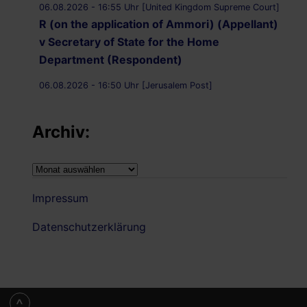
06.08.2026 - 16:55 Uhr [United Kingdom Supreme Court]
R (on the application of Ammori) (Appellant)
v Secretary of State for the Home
Department (Respondent)
06.08.2026 - 16:50 Uhr [Jerusalem Post]
UK Supreme Court to hear appeal over
Palestine Action proscription in November
Archiv:
06.08.2026 - 16:40 Uhr [Bristol247.com]
14 peaceful protesters arrested at Palestine
Archiv:
Action demonstration outside Bristol Prison
Impressum
06.08.2026 - 16:19 Uhr [Nachrichtenagentur Radio
Utopie]
Datenschutzerklärung
Archiv: Democracy First !
06.08.2026 - 16:14 Uhr [Bluewin.ch]
Streit um Corona-Ursprung: US-
Senatsausschuss erklärt Fauci schuldig –
^