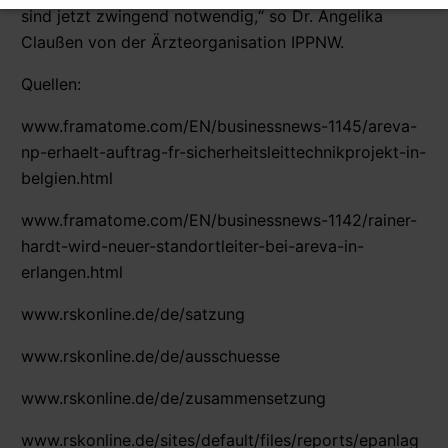
sind jetzt zwingend notwendig,“ so Dr. Angelika
Claußen von der Ärzteorganisation IPPNW.
Quellen:
www.framatome.com/EN/businessnews-1145/areva-
np-erhaelt-auftrag-fr-sicherheitsleittechnikprojekt-in-
belgien.html
www.framatome.com/EN/businessnews-1142/rainer-
hardt-wird-neuer-standortleiter-bei-areva-in-
erlangen.html
www.rskonline.de/de/satzung
www.rskonline.de/de/ausschuesse
www.rskonline.de/de/zusammensetzung
www.rskonline.de/sites/default/files/reports/epanlag