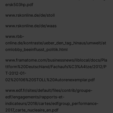
ersk503hp.pdf
www.rskonline.de/de/stoll
www.rskonline.de/de/waas
www.rbb-
online.de/kontraste/ueber_den_tag_hinaus/umwelt/at
omlobby_beeinflusst_politik.html
www.framatome.com/businessnews/liblocal/docs/Pla
ttform%20Deutschland/Fachaufs%C3%A4tze/2012/P
T-2012-01-
02%20106%20STOLL%20Autorenexemplar.pdf
www.edf.fr/sites/default/files/contrib/groupe-
edf/engagements/rapports-et-
indicateurs/2018/cartes/edfgroup_performance-
2017_carte_nucleaire_en.pdf