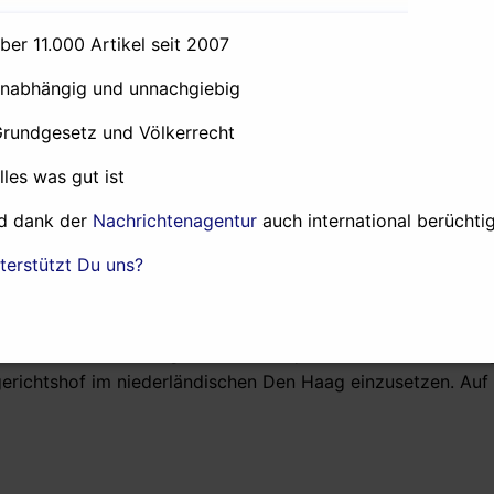
 von Maduro im Jahr 2013 ein Putschversuch von einem wes
hingegen wiederholt von Umsturzversuchen berichtet, ohne 
über 11.000 Artikel seit 2007
all sind die Darstellungen des US-Nachrichtenportals nic
unabhängig und unnachgiebig
len gibt und Zeugen anonym bleiben.
Grundgesetz und Völkerrecht
nannten Obersten Gerichtshof im Exil stellen, dessen Richt
igt wurden. Die Juristen, die sich in Chile, Kolumbien, Pa
alles was gut ist
n zusammen und fällen Urteile. Die ehemalige Generalstaa
d dank der
Nachrichtenagentur
auch international berüchtig
offiziellen Gremium Anklage gegen Präsident Maduro einge
eibehörde Interpol einen Haftbefehl gegen Staatschef Madur
terstützt Du uns?
nio Ledezma will der designierte kolumbianische Präsident
seiner Amtseinführung einladen. Duque habe ihm zudem zug
gerichtshof im niederländischen Den Haag einzusetzen. Auf