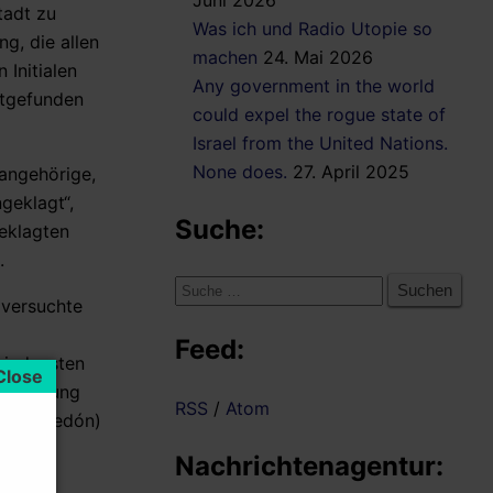
Juni 2026
tadt zu
Was ich und Radio Utopie so
g, die allen
machen
24. Mai 2026
 Initialen
Any government in the world
ttgefunden
could expel the rogue state of
Israel from the United Nations.
None does.
27. April 2025
rangehörige,
geklagt“,
Suche:
beklagten
.
Suche
 versuchte
nach:
Feed:
hiedensten
arstellung
RSS
/
Atom
n Armagedón)
Nachrichtenagentur: