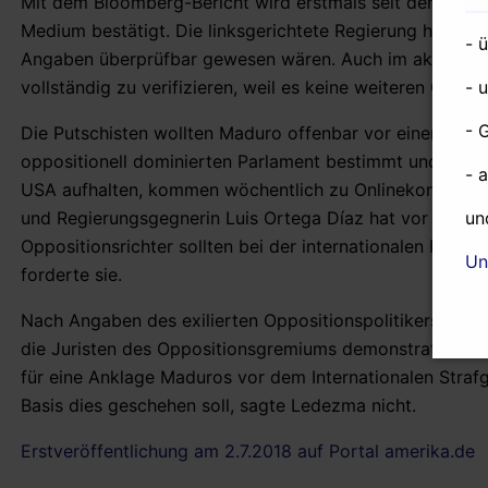
Mit dem Bloomberg-Bericht wird erstmals seit der Wahl
Medium bestätigt. Die linksgerichtete Regierung hatte 
- 
Angaben überprüfbar gewesen wären. Auch im aktuellen F
- 
vollständig zu verifizieren, weil es keine weiteren Quel
- 
Die Putschisten wollten Maduro offenbar vor einen soge
oppositionell dominierten Parlament bestimmt und vereid
- 
USA aufhalten, kommen wöchentlich zu Onlinekonferenze
un
und Regierungsgegnerin Luis Ortega Díaz hat vor dem in
Oppositionsrichter sollten bei der internationalen Poliz
Un
forderte sie.
Nach Angaben des exilierten Oppositionspolitikers Anto
die Juristen des Oppositionsgremiums demonstrativ zu 
für eine Anklage Maduros vor dem Internationalen Straf
Basis dies geschehen soll, sagte Ledezma nicht.
Erstveröffentlichung am 2.7.2018 auf Portal amerika.de