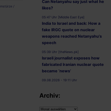
Can Netanyahu say just what he
Umstürze /
likes?
05:47 Uhr [Middle East Eye]
India to Israel and back: How a
fake IRGC quote on nuclear
weapons reached Netanyahu’s
speech
05:39 Uhr [theNews.pk]
Israeli journalist exposes how
fabricated Iranian nuclear quote
became ‘news’
09.08.2026 - 19:11 Uhr
[Nachrichtenagentur Radio Utopie]
Support Radio Utopie
Archiv:
09.08.2026 - 19:08 Uhr [Council on
Archiv:
American-Islamic Relations (CAIR)]