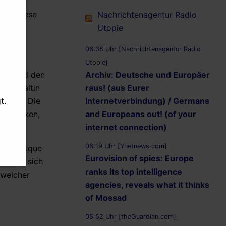
tlichen
dass diese
Nachrichtenagentur Radio
ht
Utopie
06:38 Uhr [Nachrichtenagentur Radio
er vom
Utopie]
Archiv: Deutsche und Europäer
nama und den
raus! (aus Eurer
tsanwältin
t.
Internetverbindung) / Germans
reicht: Die
and Europeans out! (of your
o erwirken,
internet connection)
06:19 Uhr [Ynetnews.com]
 Iván Duque
Eurovision of spies: Europe
esagt, sich
ranks its top intelligence
 welcher
agencies, reveals what it thinks
of Mossad
05:52 Uhr [theGuardian.com]