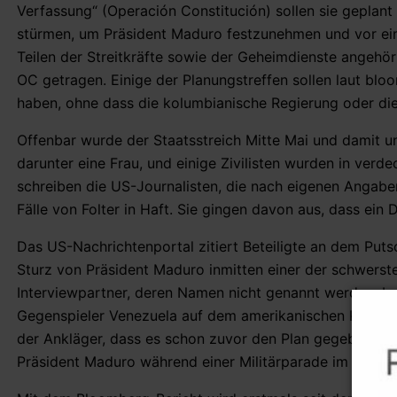
Verfassung“ (Operación Constitución) sollen sie geplant
stürmen, um Präsident Maduro festzunehmen und vor ein e
Teilen der Streitkräfte sowie der Geheimdienste angehör
OC getragen. Einige der Planungstreffen sollen laut bl
haben, ohne dass die kolumbianische Regierung oder die
Offenbar wurde der Staatsstreich Mitte Mai und damit un
darunter eine Frau, und einige Zivilisten wurden in ve
schreiben die US-Journalisten, die nach eigenen Angabe
Fälle von Folter in Haft. Sie gingen davon aus, dass ein
Das US-Nachrichtenportal zitiert Beteiligte an dem Put
Sturz von Präsident Maduro inmitten einer der schwerste
Interviewpartner, deren Namen nicht genannt werden, be
Gegenspieler Venezuela auf dem amerikanischen Kontinen
der Ankläger, dass es schon zuvor den Plan gegeben 
Präsident Maduro während einer Militärparade im Juli 