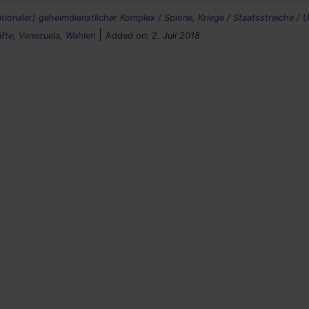
ationaler) geheimdienstlicher Komplex / Spione
,
Kriege / Staatsstreiche / 
|
äfte
,
Venezuela
,
Wahlen
Added on:
2. Juli 2018