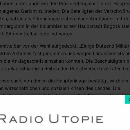
 haben, unter anderem den Präsidentenpalast in der Haupts
igenes Gericht zu stellen. Die Beteiligten der Verschwörun
ten, hätten als Erkennungszeichen blaue Armbänder mit den
oomberg.com in der kolumbianischen Hauptstadt Bogotá sta
 USA unmittelbar beteiligt waren.
mittelbar vor der Wahl aufgedeckt. „Einige Dutzend Militä
rdeckten Aktionen festgenommen und wegen Landesverrats an
n die Anklageschrift einsehen konnten. Die Beschuldigten 
 Doppelagent in ihren Reihen den Putschversuch verraten hat
schversuch, von denen die Hauptanklage bestätigt wird: der
n wirtschaftlichen und sozialen Krisen des Landes. Die
streiten aber, dass Kolumbien und die USA, zwei der entsc
t, am Umsturzplan beteiligt waren. Unwahr sei auch die D
habe, unter dem Namen „Operation Armageddon“ (Operació
vergangenen Jahres zu ermorden.