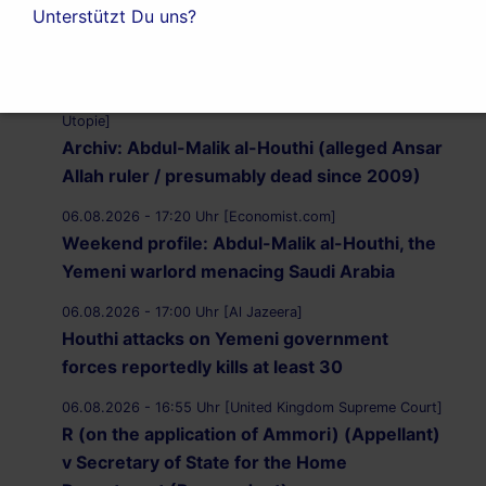
Unterstützt Du uns?
ARD-DeutschlandTrend: AfD legt zu, Union
verliert weiter
06.08.2026 - 17:22 Uhr [Nachrichtenagentur Radio
Utopie]
Archiv: Abdul-Malik al-Houthi (alleged Ansar
Allah ruler / presumably dead since 2009)
06.08.2026 - 17:20 Uhr [Economist.com]
Weekend profile: Abdul-Malik al-Houthi, the
Yemeni warlord menacing Saudi Arabia
06.08.2026 - 17:00 Uhr [Al Jazeera]
Houthi attacks on Yemeni government
forces reportedly kills at least 30
06.08.2026 - 16:55 Uhr [United Kingdom Supreme Court]
R (on the application of Ammori) (Appellant)
v Secretary of State for the Home