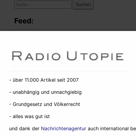
Suche
nach:
Feed:
RSS
/
Atom
Nachrichtenagentur:
Nachrichtenagentur Radio Utopie
- über 11.000 Artikel seit 2007
06.08.2026 - 20:29 Uhr [Nachrichtenagentur Radio
Utopie]
- unabhängig und unnachgiebig
Nachrichten / News
- Grundgesetz und Völkerrecht
06.08.2026 - 20:24 Uhr [Caitlin Johnstone]
“I’m Not Political” Just Means “I Support The
- alles was gut ist
Status Quo”
und dank der
Nachrichtenagentur
auch international be
06.08.2026 - 20:18 Uhr [Tagesschau.de]