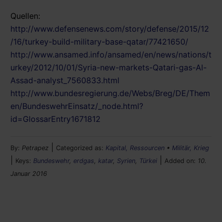
Quellen:
http://www.defensenews.com/story/defense/2015/12
/16/turkey-build-military-base-qatar/77421650/
http://www.ansamed.info/ansamed/en/news/nations/t
urkey/2012/10/01/Syria-new-markets-Qatari-gas-Al-
Assad-analyst_7560833.html
http://www.bundesregierung.de/Webs/Breg/DE/Them
en/BundeswehrEinsatz/_node.html?
id=GlossarEntry1671812
|
By:
Petrapez
Categorized as:
Kapital, Ressourcen
•
Militär, Krieg
|
|
Keys:
Bundeswehr
,
erdgas
,
katar
,
Syrien
,
Türkei
Added on:
10.
Januar 2016