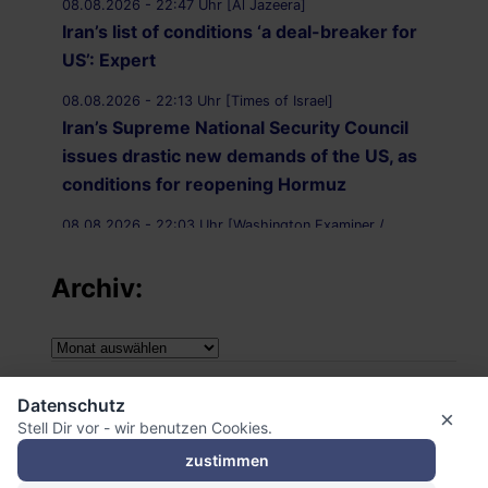
08.08.2026 - 22:47 Uhr [Al Jazeera]
Iran’s list of conditions ‘a deal-breaker for
US’: Expert
08.08.2026 - 22:13 Uhr [Times of Israel]
Iran’s Supreme National Security Council
issues drastic new demands of the US, as
conditions for reopening Hormuz
08.08.2026 - 22:03 Uhr [Washington Examiner /
MSN.com]
Iran just appointed a national joke to lead
Archiv:
security — this is what panic looks like
Archiv:
08.08.2026 - 21:50 Uhr [Ahram.org.eg]
Iran appoints new Secretary of the Supreme
Impressum
National Security Council
Datenschutz
×
Stell Dir vor - wir benutzen Cookies.
Datenschutzerklärung
08.08.2026 - 21:20 Uhr [Al Jazeera]
zustimmen
Vessel struck off coast of Oman: UKMTO