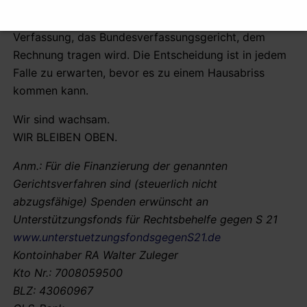
verbotswidrige Mischfinanzierung, die S21
entgegensteht. Wir setzen darauf, dass der Hüter der
Verfassung, das Bundesverfassungsgericht, dem
Rechnung tragen wird. Die Entscheidung ist in jedem
Falle zu erwarten, bevor es zu einem Hausabriss
kommen kann.
Wir sind wachsam.
WIR BLEIBEN OBEN.
Anm.: Für die Finanzierung der genannten
Gerichtsverfahren sind (steuerlich nicht
abzugsfähige) Spenden erwünscht an
Unterstützungsfonds für Rechtsbehelfe gegen S 21
www.unterstuetzungsfondsgegenS21.de
Kontoinhaber RA Walter Zuleger
Kto Nr.: 7008059500
BLZ: 43060967