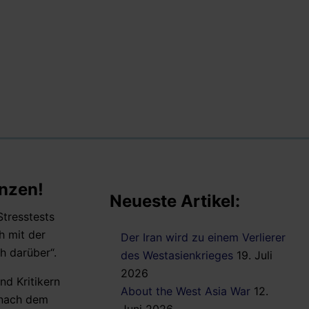
enzen!
Neueste Artikel:
tresstests
h mit der
Der Iran wird zu einem Verlierer
h darüber“.
des Westasienkrieges
19. Juli
2026
nd Kritikern
About the West Asia War
12.
 nach dem