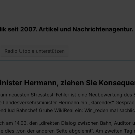
k seit 2007. Artikel und Nachrichtenagentur.
Radio Utopie unterstützen
 Minister Hermann, ziehen Sie Konsequ
um neuesten Stresstest-Fehler ist eine Neubewertung des S
e Landesverkehrsminister Hermann ein „klärendes“ Gespräc
d lud Bahnchef Grube WikiReal ein: Wir „reden mal sachlic
 am 14.03. den „direkten Dialog zwischen Bahn, Auditor u
rde dies „von der anderen Seite abgelehnt“. Am zweiten Tag