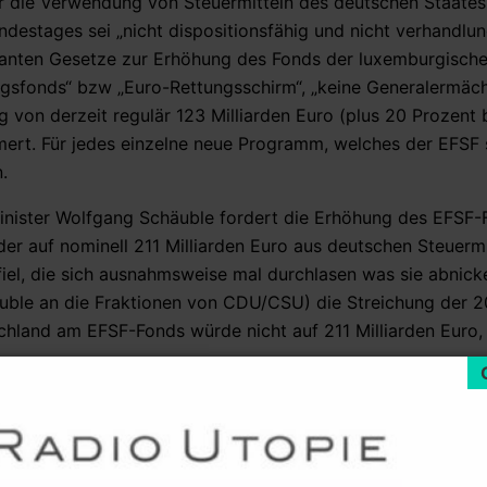
r die Verwendung von Steuermitteln des deutschen Staates
destages sei „nicht dispositionsfähig und nicht verhandlun
anten Gesetze zur Erhöhung des Fonds der luxemburgisch
gsfonds“ bzw „Euro-Rettungsschirm“, „keine Generalermäc
 von derzeit regulär 123 Milliarden Euro (plus 20 Prozent 
rt. Für jedes einzelne neue Programm, welches der EFSF s
.
inister Wolfgang Schäuble fordert die Erhöhung des EFSF-
der auf nominell 211 Milliarden Euro aus deutschen Steuermi
el, die sich ausnahmsweise mal durchlasen was sie abnicke
chäuble an die Fraktionen von CDU/CSU) die Streichung der 
tschland am EFSF-Fonds würde nicht auf 211 Milliarden Euro,
ch die am 21.Juli in der Sommerpause des deutschen Parl
n der 17 EU-Mitgliedsstaaten mit Euro-Währungssystem getr
n direkt aus dem Steuergeldfonds bezahlt, „rekapitalisiert“