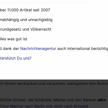
urch den Bundestag, die Regierung von Deutschland äußers
 mind. 211 Milliarden Euro jeder Bank auf diesem Planeten 
über 11.000 Artikel seit 2007
alle eines immer wahrscheinlicher werdenden Fall eines
eren (Anleihen) dieses Staates, oder über die direkte
unabhängig und unnachgiebig
gliedsstaates. (1.September,
Die “Formulierungshilfe” des
Grundgesetz und Völkerrecht
alles was gut ist
d dank der
Nachrichtenagentur
auch international berüchtig
t, dem im Gegensatz zu allen anderen Gästen des morgend
terstützt Du uns?
ose sogar Dunja Hayali nicht wagte dazwischen zu quatsc
en dazwischen (wirklich völlig ungewohnt für die Staatssen
 Demokratie zum Stehen gekommen ist. Die Bankberatenden
rüssel gar hilfreich zur Seite saß, werden sich in den näch
h hinten verdrücken und versuchen, wenigstens ihre Ämter 
 90/Die Grünen, die Schäuble, Merkel und den Banken
alles
(
Von Weimar nach Berlin und nicht nach Brüssel
)