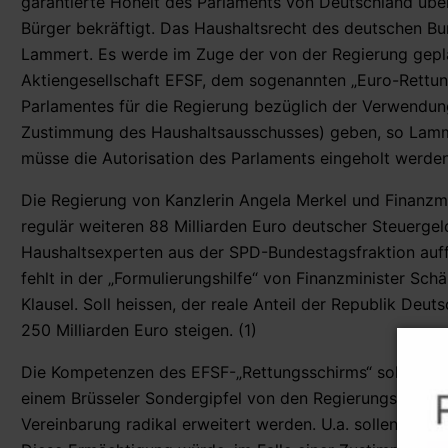
garantierte Hoheit des Parlaments von Deutschland übe
Bürger bekräftigt. Das Haushaltsrecht des deutschen Bun
Lammert. Es werde im Zuge der von der Regierung gepl
Aktiengesellschaft EFSF, dem sogenannten „Euro-Rettun
Parlamentes für die Regierung bezüglich der Verwendung
Zustimmung des Haushaltsausschusses) geben, so Lamme
müsse die Autorisation des Parlaments eingeholt werden
Die Regierung von Kanzlerin Angela Merkel und Finanzm
regulär weiteren 88 Milliarden Euro deutscher Steuergel
Haushaltsexperten aus der SPD-Bundestagsfraktion auffi
fehlt in der „Formulierungshilfe“ von Finanzminister S
Klausel. Soll heissen, der reale Anteil der Republik Deu
250 Milliarden Euro steigen. (1)
Die Kompetenzen des EFSF-„Rettungsschirms“ sollen dur
einem Brüsseler Sondergipfel von den Regierungsleiter
Vereinbarung radikal erweitert werden. U.a. sollen Banke