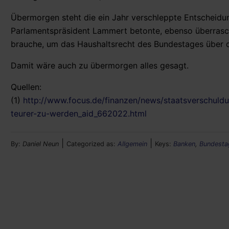
Übermorgen steht die ein Jahr verschleppte Entscheid
Parlamentspräsident Lammert betonte, ebenso überrasch
brauche, um das Haushaltsrecht des Bundestages über d
Damit wäre auch zu übermorgen alles gesagt.
Quellen:
(1)
http://www.focus.de/finanzen/news/staatsverschuldu
teurer-zu-werden_aid_662022.html
|
|
By:
Daniel Neun
Categorized as:
Allgemein
Keys:
Banken
,
Bundesta