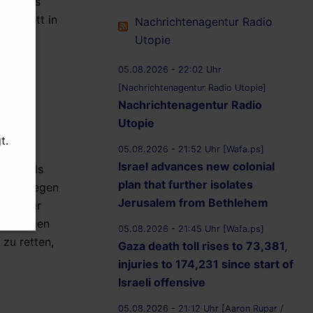
tenfalls
komplett in
Nachrichtenagentur Radio
Utopie
05.08.2026 - 22:02 Uhr
[Nachrichtenagentur Radio Utopie]
Nachrichtenagentur Radio
Utopie
t.
05.08.2026 - 21:52 Uhr [Wafa.ps]
lichen
Israel advances new colonial
hen, als
plan that further isolates
der), legen
Jerusalem from Bethlehem
 unserer
sten Tagen
05.08.2026 - 21:45 Uhr [Wafa.ps]
zu retten,
Gaza death toll rises to 73,381,
injuries to 174,231 since start of
Israeli offensive
05.08.2026 - 21:12 Uhr [Aaron Rupar /