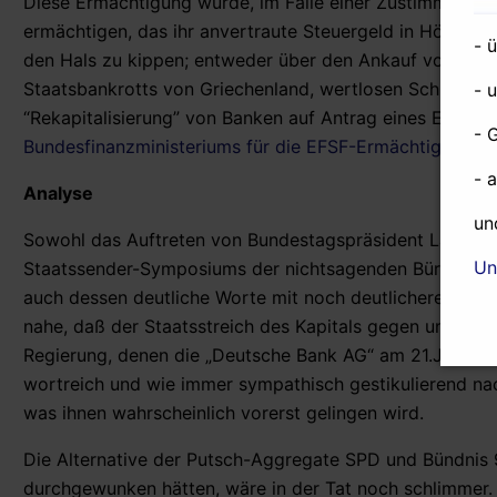
Diese Ermächtigung würde, im Falle einer Zustimmung d
ermächtigen, das ihr anvertraute Steuergeld in Höhe von
- 
den Hals zu kippen; entweder über den Ankauf von, im F
Staatsbankrotts von Griechenland, wertlosen Schrottpapi
- 
“Rekapitalisierung” von Banken auf Antrag eines EU-Mit
- 
Bundesfinanzministeriums für die EFSF-Ermächtigung)
- 
Analyse
un
Sowohl das Auftreten von Bundestagspräsident Lammer
Un
Staatssender-Symposiums der nichtsagenden Bürgerhypn
auch dessen deutliche Worte mit noch deutlicheren Paus
nahe, daß der Staatsstreich des Kapitals gegen unsere
Regierung, denen die „Deutsche Bank AG“ am 21.Juli in B
wortreich und wie immer sympathisch gestikulierend nac
was ihnen wahrscheinlich vorerst gelingen wird.
Die Alternative der Putsch-Aggregate SPD und Bündnis
durchgewunken hätten, wäre in der Tat noch schlimmer. 