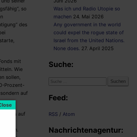
 und seiner
Juni 2026
gsfähig“, so
Was ich und Radio Utopie so
en
machen
24. Mai 2026
htigung“ des
Any government in the world
bei
could expel the rogue state of
tarte,
Israel from the United Nations.
None does.
27. April 2025
Fonds mit
Suche:
tteln. Wie
n sollen,
Suche
20-Prozent-
nach:
 sondern auf
Feed:
amentes auf
RSS
/
Atom
offene
Nachrichtenagentur:
 werden.