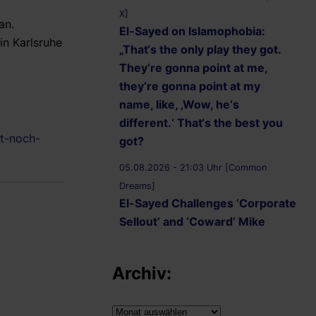
X]
an.
El-Sayed on Islamophobia:
in Karlsruhe
„That‘s the only play they got.
They‘re gonna point at me,
they‘re gonna point at my
name, like, ‚Wow, he‘s
different.‘ That‘s the best you
ht-noch-
got?
05.08.2026 - 21:03 Uhr [Common
Dreams]
El-Sayed Challenges ‘Corporate
Sellout’ and ‘Coward’ Mike
Rogers to Five Debates
05.08.2026 - 20:36 Uhr
Archiv:
[AbdulForSenate.com]
Dr. Abdul El-Sayed Wins
Archiv: