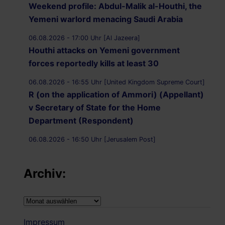
Weekend profile: Abdul-Malik al-Houthi, the
Yemeni warlord menacing Saudi Arabia
06.08.2026 - 17:00 Uhr [Al Jazeera]
Houthi attacks on Yemeni government
forces reportedly kills at least 30
06.08.2026 - 16:55 Uhr [United Kingdom Supreme Court]
R (on the application of Ammori) (Appellant)
v Secretary of State for the Home
Department (Respondent)
06.08.2026 - 16:50 Uhr [Jerusalem Post]
UK Supreme Court to hear appeal over
Palestine Action proscription in November
Archiv:
06.08.2026 - 16:40 Uhr [Bristol247.com]
14 peaceful protesters arrested at Palestine
Archiv:
Action demonstration outside Bristol Prison
Impressum