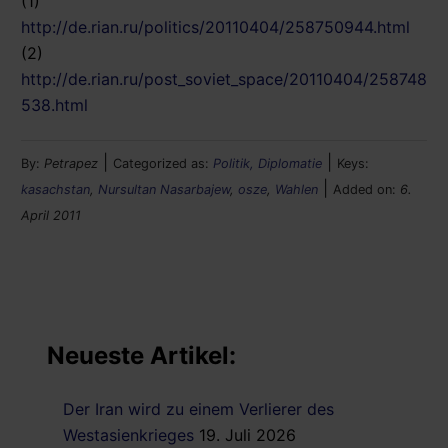
(1)
http://de.rian.ru/politics/20110404/258750944.html
(2)
http://de.rian.ru/post_soviet_space/20110404/258748
538.html
|
|
By:
Petrapez
Categorized as:
Politik, Diplomatie
Keys:
|
kasachstan
,
Nursultan Nasarbajew
,
osze
,
Wahlen
Added on:
6.
April 2011
Neueste Artikel:
Der Iran wird zu einem Verlierer des
Westasienkrieges
19. Juli 2026