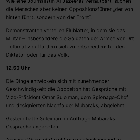
Wie eine Journalistin Al Jazeeras verlautbart, suchen
die Menschen aber keinen Oppositionsführer „der von
hinten führt, sondern von der Front“.
Demonstranten verteilen Flublätter, in dem sie das
Militär – insbesondere die Soldaten der Armee vor Ort
– ultimativ auffordern sich zu entscheiden: für den
Diktator oder für das Volk.
12.50 Uhr
Die Dinge entwickeln sich mit zunehmender
Geschwindigkeit: die Oppositon hat Gespräche mit
Vize-Präsident Omar Suleiman, dem Spionage-Chef
und designierten Nachfolger Mubaraks, abgelehnt.
Gestern hatte Suleiman im Auftrage Mubaraks
Gespräche angeboten.
Analyse: Wenn jetzt nicht ganz schnell jemand in