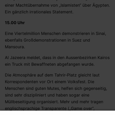
einer Machtübernahme von „Islamisten“ über Ägypten.
Ein gänzlich irrationales Statement.
15.00 Uhr
Eine Viertelmillion Menschen demonstrieren in Sinai,
ebenfalls Großdemonstrationen in Suez und
Mansoura.
Al Jazeera meldet, dass in den Aussenbezirken Kairos
ein Truck mit Bewaffneten abgefangen wurde.
Die Atmosphäre auf dem Tahrir-Platz gleicht laut
Korrespondenten vor Ort einem Volksfest. Die
Menschen sind guten Mutes, helfen sich gegenseitig,
sind sehr diszipliniert und haben sogar eine
Müllbeseitigung organisiert. Mehr und mehr tragen
englischsprachige Transparente („Game over“,
„People want a Removal of the Regime“).