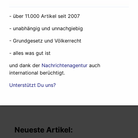
Walfangkommission, IWC in Agadir/Marokko. Dort
wird die japanische Regierung Mitte Juni erneut die
- über 11.000 Artikel seit 2007
Aufhebung des Walfangverbotes und die Vergabe
- unabhängig und unnachgiebig
von Fangquoten für die japanische Flotte fordern.
- Grundgesetz und Völkerrecht
Füssen, 5. 6. 2010
- alles was gut ist
|
|
By:
Greenpeace
Categorized as:
Ökologie, Gesundheit
Keys:
und dank der
Nachrichtenagentur
auch
Gefängnisse
,
greenpeace
,
Japan
,
navanethem pillay
,
international berüchtigt.
|
neuschwanstein
,
Staatsanwaltschaften
,
walschützer
Added on:
Unterstützt Du uns?
7. Juni 2010
Neueste Artikel: