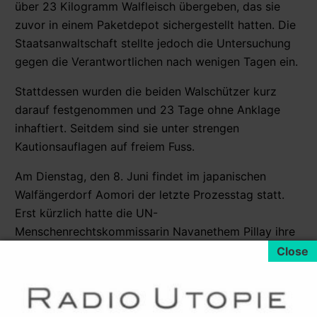
über 23 Kilogramm Walfleisch übergeben, das sie
zuvor in einem Paketdepot sichergestellt hatten. Die
Staatsanwaltschaft stellte jedoch die Untersuchung
gegen die Verantwortlichen nach wenigen Tagen ein.
Stattdessen wurden die beiden Walschützer kurz
darauf festgenommen und 23 Tage ohne Anklage
inhaftiert. Seitdem sind sie unter strengen
Kautionsauflagen auf freiem Fuss.
Am Dienstag, den 8. Juni findet im japanischen
Walfängerdorf Aomori der letzte Prozesstag statt.
Erst kürzlich hatte die UN-
Menschenrechtskommissarin Navanethem Pillay ihre
Bestürzung über das Verfahren gegen die beiden
Greenpeace-Aktivisten geäussert.
Der Prozess endet unmittelbar vor Beginn der 62.
Jahrestagung der Internationalen