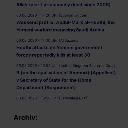
Allah ruler / presumably dead since 2009)
06.08.2026 - 17:20 Uhr [Economist.com]
Weekend profile: Abdul-Malik al-Houthi, the
Yemeni warlord menacing Saudi Arabia
06.08.2026 - 17:00 Uhr [Al Jazeera]
Houthi attacks on Yemeni government
forces reportedly kills at least 30
06.08.2026 - 16:55 Uhr [United Kingdom Supreme Court]
R (on the application of Ammori) (Appellant)
v Secretary of State for the Home
Department (Respondent)
06.08.2026 - 16:50 Uhr [Jerusalem Post]
UK Supreme Court to hear appeal over
Palestine Action proscription in November
Archiv:
06.08.2026 - 16:40 Uhr [Bristol247.com]