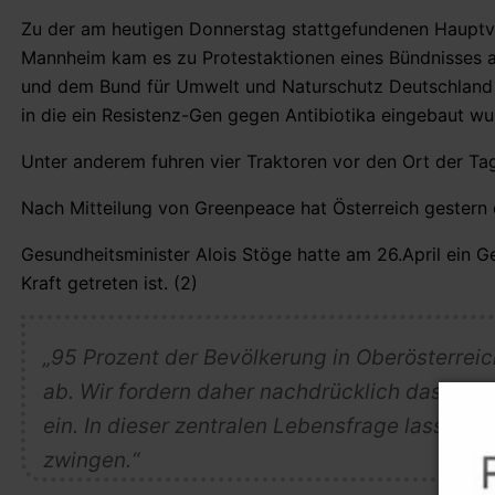
Zu der am heutigen Donnerstag stattgefundenen Haupt
Mannheim kam es zu Protestaktionen eines Bündnisses a
und dem Bund für Umwelt und Naturschutz Deutschland 
in die ein Resistenz-Gen gegen Antibiotika eingebaut wu
Unter anderem fuhren vier Traktoren vor den Ort der Ta
Nach Mitteilung von Greenpeace hat Österreich gestern 
Gesundheitsminister Alois Stöge hatte am 26.April ein 
Kraft getreten ist. (2)
„95 Prozent der Bevölkerung in Oberösterreic
ab. Wir fordern daher nachdrücklich das Re
ein. In dieser zentralen Lebensfrage lassen w
zwingen.“