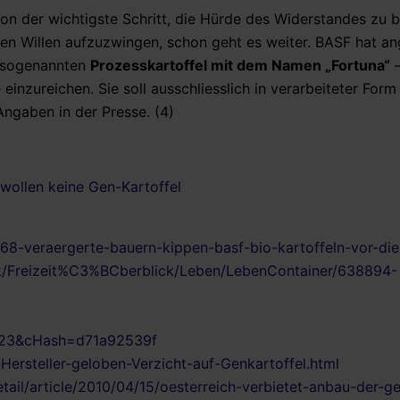
on der wichtigste Schritt, die Hürde des Widerstandes zu 
en Willen aufzuzwingen, schon geht es weiter. BASF hat an
r sogenannten
Prozesskartoffel mit dem Namen „Fortuna“
–
nzureichen. Sie soll ausschliesslich in verarbeiteter Form 
ngaben in der Presse. (4)
wollen keine Gen-Kartoffel
8-veraergerte-bauern-kippen-basf-bio-kartoffeln-vor-die
ck/Freizeit%C3%BCberblick/Leben/LebenContainer/638894-
]=23&cHash=d71a92539f
Hersteller-geloben-Verzicht-auf-Genkartoffel.html
tail/article/2010/04/15/oesterreich-verbietet-anbau-der-g