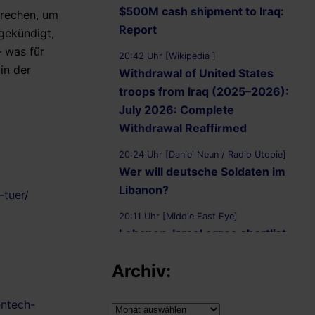
$500M cash shipment to Iraq:
brechen, um
Report
gekündigt,
 was für
20:42 Uhr [Wikipedia ]
in der
Withdrawal of United States
troops from Iraq (2025–2026):
July 2026: Complete
Withdrawal Reaffirmed
20:24 Uhr [Daniel Neun / Radio Utopie]
Wer will deutsche Soldaten im
Libanon?
-tuer/
20:11 Uhr [Middle East Eye]
Lebanon, Israel agree shortlist
of countries that could send
Archiv:
troops to verify Hezbollah
disarmament
entech-
Archiv:
19:58 Uhr [Shafaq.com]