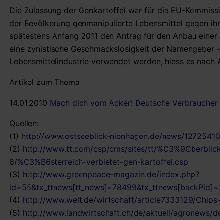
Die Zulassung der Genkartoffel war für die EU-Kommissi
der Bevölkerung genmanipulierte Lebensmittel gegen ihr
spätestens Anfang 2011 den Antrag für den Anbau eine
eine zynistische Geschmackslosigkeit der Namengeber – ei
Lebensmittelindustrie verwendet werden, hiess es nach A
Artikel zum Thema
14.01.2010
Mach dich vom Acker! Deutsche Verbraucher 
Quellen:
(1)
http://www.ostseeblick-nienhagen.de/news/127254106
(2)
http://www.tt.com/csp/cms/sites/tt/%C3%9Cberbli
8/%C3%B6sterreich-verbietet-gen-kartoffel.csp
(3)
http://www.greenpeace-magazin.de/index.php?
id=55&tx_ttnews[tt_news]=78499&tx_ttnews[backPid
(4)
http://www.welt.de/wirtschaft/article7333129/Chips-
(5)
http://www.landwirtschaft.ch/de/aktuell/agronews/de