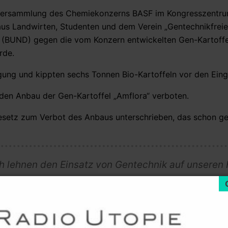
versammlung des Chemiekonzerns BASF im Kongresszentru
us Landwirten, Studenten und dem Verein „Gentechnikfreie
(BUND) gegen die vom Konzern entwickelten Gen-Kartoffel
rde.
gung und kippten sechs Tonnen Bio-Kartoffeln vor den Eing
den Anbau der Gen-Kartoffel „Amflora“ verboten.
Gesetz zum Verbot des Anbaus unterschrieben, das schon ge
h lehnen den Einsatz von Gentechnik auf unseren 
cht auf Selbstbestimmung beim Anbau von GVO-Sa
ir uns von der Europäischen Kommission nicht in d