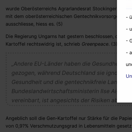
wurde Oberösterreichs Agrarlandesrat Stockinger ziti
mit dem oberösterreichischen Gentechnikvorsorge-Geset
- 
ausschliesse, hiess es. (5)
- 
Die Regierung Ungarns hat gestern beschlossen, die Eu
- 
Kartoffel rechtswidrig ist, schrieb
Greenpeace
. (3) Die 
- 
„Andere EU-Länder haben die Gesundheits- u
un
gezogen, während Deutschland sie ignoriert. D
Un
Gesundheit und die gentechnikfreie Landwirts
Bundeslandwirtschaftsministerin Ilse Aigner, 
vereinbart, ist angesichts der Risiken absurd.
Angeblich soll die Gen-Kartoffel nur Stärke für die Papier
von 0,9?% Verschmutzungsgrad in Lebensmitteln gesetzli