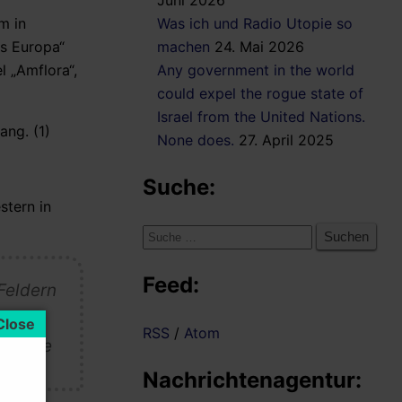
Juni 2026
m in
Was ich und Radio Utopie so
s Europa“
machen
24. Mai 2026
 „Amflora“,
Any government in the world
could expel the rogue state of
Israel from the United Nations.
ang. (1)
None does.
27. April 2025
Suche:
stern in
Suche
nach:
Feed:
Feldern
atgut
RSS
/
Atom
ie Knie
Nachrichtenagentur: