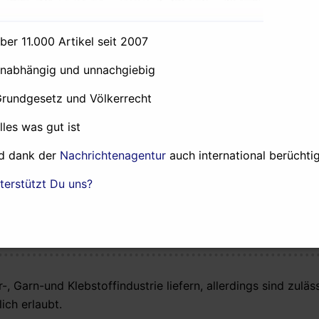
ert. Neben dem bundesweiten Importverbot für GVO-Saatgut
z 2006 eine doppelte Sicherheit geschaffen, die einen G
über 11.000 Artikel seit 2007
unabhängig und unnachgiebig
ropäische Kommission zu verklagen, da die Anbauzulassung 
Grundgesetz und Völkerrecht
Gentechnik-Expertin von Greenpeace, Stephanie Töwe sagte
alles was gut ist
nd Umweltrisiken der Amflora erkannt und die N
d dank der
Nachrichtenagentur
auch international berüchtig
och die Amflora ist nicht nur dort ein Risiko für 
terstützt Du uns?
chaft. Die Erklärung von
die Förderung der Amflora sei im Koalitionsvertra
“
-, Garn-und Klebstoffindustrie liefern, allerdings sind zulä
ch erlaubt.