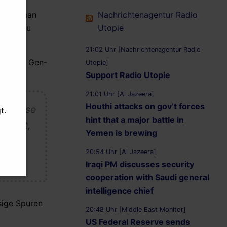
Nachrichtenagentur Radio
 habe man
Utopie
VO-Anbau
21:02 Uhr [Nachrichtenagentur Radio
für die Gen-
Utopie]
Support Radio Utopie
21:01 Uhr [Al Jazeera]
Houthi attacks on gov’t forces
otbremse
t.
hint that a major battle in
Umwelt,
Yemen is brewing
20:54 Uhr [Al Jazeera]
g
Iraqi PM discusses security
cooperation with Saudi general
intelligence chief
ssige Spuren
20:48 Uhr [Middle East Monitor]
US Federal Reserve sends