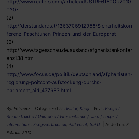
http://www.reuters.com/article/idUSTRE6160OR2010
0207
(2)
http://derstandard.at/1263706912956/Sicherheitskon
ferenz-Paschtunen-Prinzen-und-der-Europarat
(3)
http://www.tagesschau.de/ausland/afghanistankonfer
enz138.html
(4)
http://www.focus.de/politik/deutschland/afghanistan-
regierung-peitscht-aufstockung-durchs-
parlament_aid_477683.html
|
|
By:
Petrapez
Categorized as:
Militär, Krieg
Keys:
Kriege /
Staatsstreiche / Umstürze / Interventionen / wars / coups /
|
interventions
,
Kriegsverbrechen
,
Parlament
,
S.P.D.
Added on:
8.
Februar 2010