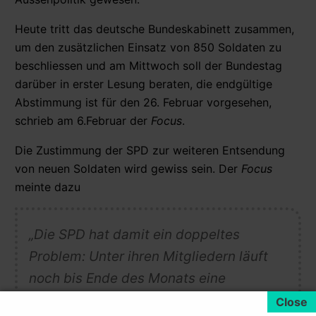
Heute tritt das deutsche Bundeskabinett zusammen,
um den zusätzlichen Einsatz von 850 Soldaten zu
beschliessen und am Mittwoch soll der Bundestag
darüber in erster Lesung beraten, die endgültige
Abstimmung ist für den 26. Februar vorgesehen,
schrieb am 6.Februar der
Focus
.
Die Zustimmung der SPD zur weiteren Entsendung
von neuen Soldaten wird gewiss sein. Der
Focus
meinte dazu
„Die SPD hat damit ein doppeltes
Problem:
Unter ihren Mitgliedern läuft
noch bis Ende des Monats eine
Befragung zum Afghanistan-Einsatz, die