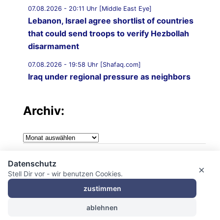
07.08.2026 - 20:11 Uhr [Middle East Eye]
Lebanon, Israel agree shortlist of countries
that could send troops to verify Hezbollah
disarmament
07.08.2026 - 19:58 Uhr [Shafaq.com]
Iraq under regional pressure as neighbors
threaten to strike Iran-aligned factions
Archiv:
07.08.2026 - 19:49 Uhr [Middle East Eye]
War on Iran: Saudi Arabia warns of imminent
attacks by Iraqi groups and Yemen‘s Houthis
Archiv:
07.08.2026 - 19:43 Uhr [Middle East Monitor]
Impressum
‘Attack on one is attack on all’: Saudi Arabia,
Datenschutz
×
Stell Dir vor - wir benutzen Cookies.
Turkiye and Pakistan sign landmark Mecca
Datenschutzerklärung
defence pact
zustimmen
ablehnen