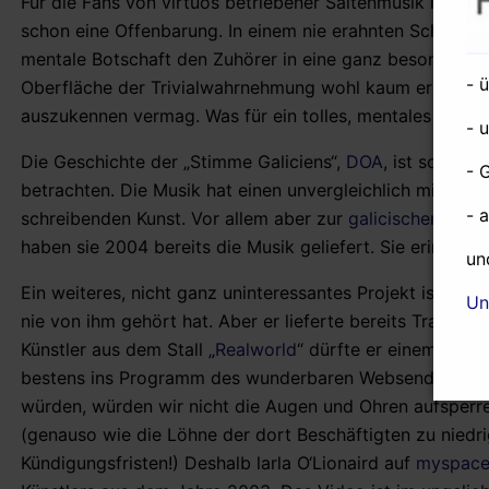
Für die Fans von virtuos betriebener Saitenmusik ist d
schon eine Offenbarung. In einem nie erahnten Schmelzti
mentale Botschaft den Zuhörer in eine ganz besondere Z
- 
Oberfläche der Trivialwahrnehmung wohl kaum erahnt we
auszukennen vermag. Was für ein tolles, mentales Fleiße
- 
Die Geschichte der „Stimme Galiciens“,
DOA
, ist so lang
- 
betrachten. Die Musik hat einen unvergleichlich mittelal
- 
schreibenden Kunst. Vor allem aber zur
galicischen
und p
haben sie 2004 bereits die Musik geliefert. Sie erinner
un
Ein weiteres, nicht ganz uninteressantes Projekt ist „Fox
Un
nie von ihm gehört hat. Aber er lieferte bereits Tracks
Künstler aus dem Stall „
Realworld
“ dürfte er einem breit
bestens ins Programm des wunderbaren Websenders „Fl
würden, würden wir nicht die Augen und Ohren aufsperre
(genauso wie die Löhne der dort Beschäftigten zu niedri
Kündigungsfristen!) Deshalb larla O‘Lionaird auf
myspac