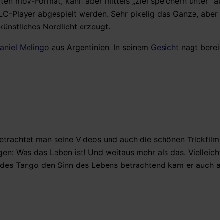
ten mov-Format, kann aber mittels „Ziel speichern unter“ a
C-Player abgespielt werden. Sehr pixelig das Ganze, aber 
künstliches Nordlicht erzeugt.
aniel Melingo
aus Argentinien. In seinem
Gesicht
nagt berei
etrachtet man seine Videos und auch die schönen Trickfilme
en: Was das Leben ist! Und weitaus mehr als das. Vielleich
r des Tango den Sinn des Lebens betrachtend kam er auch a