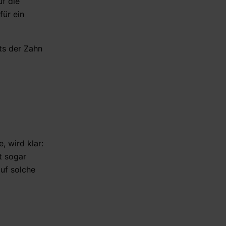
uf die
für ein
ts der Zahn
, wird klar:
t sogar
uf solche