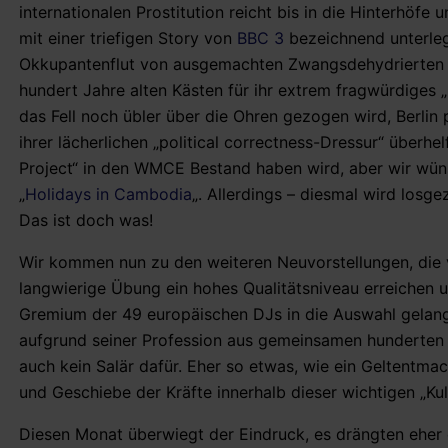
internationalen Prostitution reicht bis in die Hinterhöfe 
mit einer triefigen Story von
BBC 3
bezeichnend unterle
Okkupantenflut von ausgemachten Zwangsdehydrierten 
hundert Jahre alten Kästen für ihr extrem fragwürdiges 
das Fell noch übler über die Ohren gezogen wird, Berlin
ihrer lächerlichen „political correctness-Dressur“ überh
Project“ in den WMCE Bestand haben wird, aber wir wün
„
Holidays in Cambodia
„. Allerdings – diesmal wird los
Das ist doch was!
Wir kommen nun zu den weiteren Neuvorstellungen, die v
langwierige Übung ein hohes Qualitätsniveau erreichen 
Gremium der 49 europäischen DJs in die Auswahl gelang
aufgrund seiner Profession aus gemeinsamen hunderten J
auch kein Salär dafür. Eher so etwas, wie ein Geltentm
und Geschiebe der Kräfte innerhalb dieser wichtigen „Kult
Diesen Monat überwiegt der Eindruck, es drängten eher d