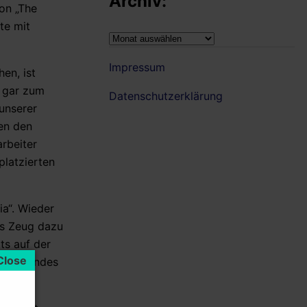
Archiv:
on „The
te mit
Archiv:
Impressum
en, ist
r gar zum
Datenschutzerklärung
 unserer
nen den
arbeiter
platzierten
ia“. Wieder
as Zeug dazu
ts auf der
mitreißendes