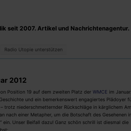
k seit 2007. Artikel und Nachrichtenagentur.
Radio Utopie unterstützen
uar 2012
von Position 19 auf dem zweiten Platz der
WMCE
im Januar
zt Geschichte und ein bemerkenswert engagiertes Plädoyer fü
– trotz niederschmetternder Rückschläge in kärglichem Am
 man nach einer Metapher, um die Botschaft des Gesehenen i
“ ein. Unser Beifall dazu!
Ganz schön schrill ist diesmal die
lbst: