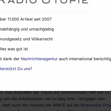
ie Scheibe „Mavra Froudia (Black Eyebrows) von
Stelios Petr
egel kretischer Kulturkoinzidenzen ist eine Musik entstand
eitreise versetzt und Gemeinsamkeiten offenbart, die an d
über 11.000 Artikel seit 2007
rden konnten, wenn man sich denn nicht so in der Geschi
swerk!
unabhängig und unnachgiebig
, daß wir die Leser bitten, den Bart bitte auf deren website 
Grundgesetz und Völkerrecht
terlichen touch. Es gibt zahlreiche Querverbindungen zur bi
alles was gut ist
ortugiesischen Geschichte. Sogar für das Computerspiel „
n ein bißchen an die Deutschen „Ougenweide“.
d dank der
Nachrichtenagentur
auch international berüchtig
light“ von
larla O‘Lionaird
aus Irland. Man denkt sich, daß m
terstützt Du uns?
 zu den Hollywoodstreifen „Gangs of New York“ und „Hotel R
eren Mainstream-Publikum bekannt sein. Für uns klingt er, al
uid“ auf dessen
Kanal 1
. Wir sind baff, was wir immer wiede
n. Das Anspielen der Tracks auf Amazonmusic fällt viel zu 
g und die Arbeitszeiten viel zu lang sind – entgegen den
e
. Nett auch der Hinweis der WMCE auf ein
Multimedia-Proj