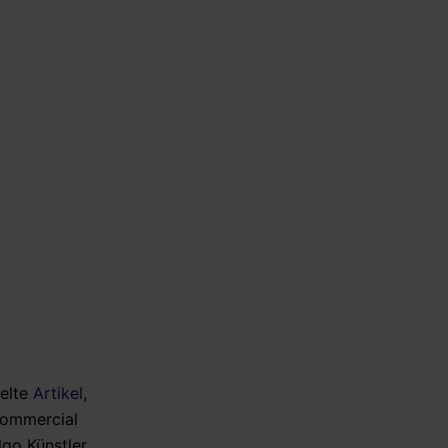
melte
Artikel
,
-commercial
lgo Künstler