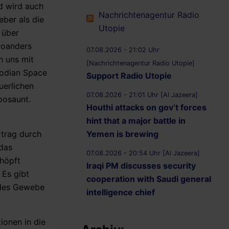
nd wird auch
Nachrichtenagentur Radio
eber als die
Utopie
 über
 woanders
07.08.2026 - 21:02 Uhr
h uns mit
[Nachrichtenagentur Radio Utopie]
mbodian Space
Support Radio Utopie
uerlichen
07.08.2026 - 21:01 Uhr [Al Jazeera]
posaunt.
Houthi attacks on gov’t forces
hint that a major battle in
Yemen is brewing
rtrag durch
 das
07.08.2026 - 20:54 Uhr [Al Jazeera]
höpft
Iraqi PM discusses security
 Es gibt
cooperation with Saudi general
rndes Gewebe
intelligence chief
ionen in die