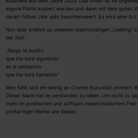
Künstlers aus dem Jahre 2003. Das Video ist im ungelieb
eigene Platte kopiert werden und dann mit dem guten VL
derart frühes Jahr sehr beachtenswert. Es wird eine Art 
Nun aber endlich zu unserem diesmonatigen „Liebling“
D
der Zeit:
„Tengo la ilusión
que me está siguiendo
es la sensación
que me está llamando“
Man fühlt sich ein wenig an
Charles Bukowski
erinnert. B
Dieser Mann hat es verstanden zu leben. Um nicht zu sag
mehr im poetischen und süffisant melancholischem Flai
großartigen Werke wie dieses: