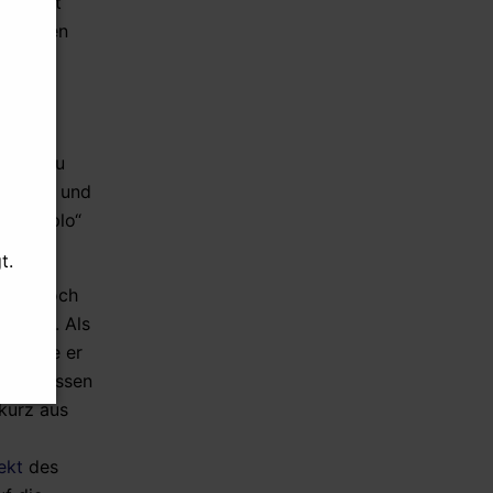
akis
fast
en, deren
er
chte
selbst zu
ldenden und
El Templo“
t.
an ja noch
wanda“. Als
s passe er
r verpassen
kurz aus
ekt
des