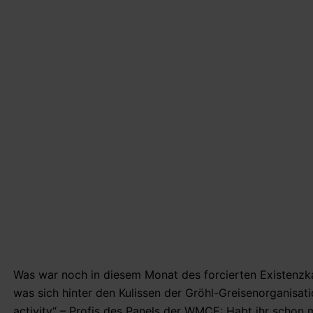
Was war noch in diesem Monat des forcierten Existenzk
was sich hinter den Kulissen der Gröhl-Greisenorganisat
activity“ – Profis des Panels der WMCE: Habt ihr schon 