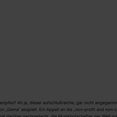
ampfes? Ah ja, dieser aufschlußreiche, gar nicht angegam
ion „Gema“ abspielt. Ein Appell an die „non-profit and non
mal darüber nachgedacht, die Musikbotschafter der Welt vu