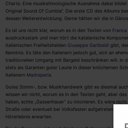
Charts. Eine musikethnologische Ausnahme dabei bildet
Original Sound Of Cumbia“. Die erste CD des Albums bes
dessen Weiterentwicklung. Gerne hätten wir die in Gänze
Es ist uns nicht klar, worum es in den Texten von
Franca
ausdrucksstark und man hört die katalanische Komponen
italienischen Freiheitshelden
Giuseppe Garibaldi
gibt, de
Kenntnis. Es täte den Italienern jedoch gut, sich an ehem
traditionellen Umgang mit Bargeld beschränken will. In d
stets als Garanten guter Laune in dieser knöchernen Sc
Italienern
Madreperla
.
Gutes Stimm-, bzw. Musikhandwerk gibt es diesmal auch
wissen wir nicht, worum es in den Texten geht, aber das
haben, echte „Gassenhauer“ zu intonieren. Es wäre nich
Straße oder eventuell bei Volksfesten aufgetreten wäre.
Hörerlebnis erwarten.