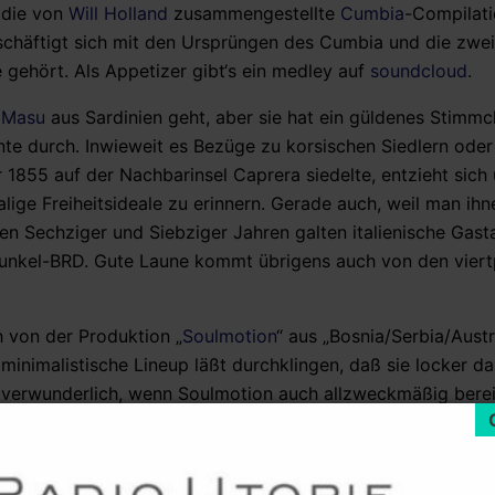
 die von
Will Holland
zusammengestellte
Cumbia
-Compilati
chäftigt sich mit den Ursprüngen des Cumbia und die zwei
 gehört. Als Appetizer gibt‘s ein medley auf
soundcloud
.
 Masu
aus Sardinien geht, aber sie hat ein güldenes Stimmch
te durch. Inwieweit es Bezüge zu korsischen Siedlern ode
r 1855 auf der Nachbarinsel Caprera siedelte, entzieht sich
alige Freiheitsideale zu erinnern. Gerade auch, weil man ih
en Sechziger und Siebziger Jahren galten italienische Gast
hunkel-BRD. Gute Laune kommt übrigens auch von den viert
 von der Produktion „
Soulmotion
“ aus „Bosnia/Serbia/Austr
 minimalistische Lineup läßt durchklingen, daß sie locker d
t verwunderlich, wenn Soulmotion auch allzweckmäßig berei
 Die Tracks werden wieder nur angespielt, lassen aber ein 