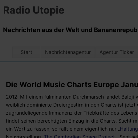
Radio Utopie
Nachrichten aus der Welt und Bananenrepubli
Start
Nachrichtenagentur
Agentur Ticker
Die World Music Charts Europe Jan
2012: Mit einem fulminanten Durchmarsch landet Baloji 
weiblich dominierte Dreiergestirn in den Charts ist jet
zugrundeliegende Immanenz der Triebkräfte des Lebens 
findet seinen berechtigten Einzug in die Charts. Sucht
ein Wort zu fassen, so fällt einem eigentlich nur „
Haltung
Neuvorstellung „
The Cambodian Space Project
„. Seht se