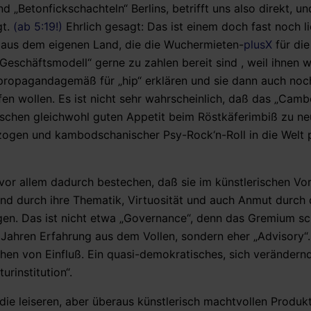
und „Betonfickschachteln“ Berlins, betrifft uns also direkt, u
gt.
(ab 5:19!)
Ehrlich gesagt: Das ist einem doch fast noch li
aus dem eigenen Land, die die Wuchermieten-
plusX
für die
„Geschäftsmodell“ gerne zu zahlen bereit sind , weil ihnen
 propagandagemäß für „hip“ erklären und sie dann auch noc
elfen wollen. Es ist nicht sehr wahrscheinlich, daß das „Ca
schen gleichwohl guten Appetit beim Röstkäferimbiß zu ne
gezogen und kambodschanischer Psy-Rock‘n-Roll in die Welt 
or allem dadurch bestechen, daß sie im künstlerischen Vo
und durch ihre Thematik, Virtuosität und auch Anmut durch
en. Das ist nicht etwa „Governance“, denn das Gremium sc
ahren Erfahrung aus dem Vollen, sondern eher „Advisory“.
achen von Einfluß. Ein quasi-demokratisches, sich verände
urinstitution“.
ie leiseren, aber überaus künstlerisch machtvollen Produkt