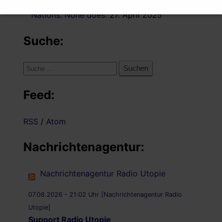
the rogue state of Israel from the United
Nations. None does.
27. April 2025
Suche:
Suche
nach:
Feed:
RSS
/
Atom
Nachrichtenagentur:
Nachrichtenagentur Radio Utopie
07.08.2026 - 21:02 Uhr [Nachrichtenagentur Radio
Utopie]
Support Radio Utopie