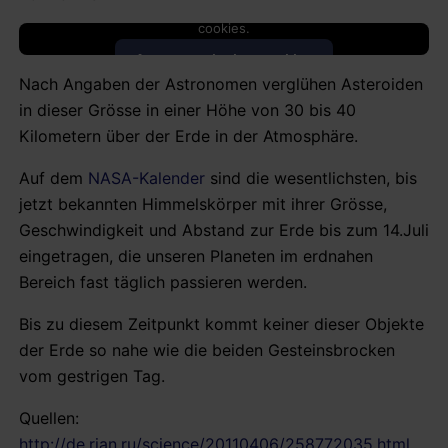
This content is blocked because it requires marketing
cookies.
Accept marketing cookies
Nach Angaben der Astronomen verglühen Asteroiden
in dieser Grösse in einer Höhe von 30 bis 40
Kilometern über der Erde in der Atmosphäre.
Auf dem
NASA-Kalender
sind die wesentlichsten, bis
jetzt bekannten Himmelskörper mit ihrer Grösse,
Geschwindigkeit und Abstand zur Erde bis zum 14.Juli
eingetragen, die unseren Planeten im erdnahen
Bereich fast täglich passieren werden.
Bis zu diesem Zeitpunkt kommt keiner dieser Objekte
der Erde so nahe wie die beiden Gesteinsbrocken
vom gestrigen Tag.
Quellen:
http://de.rian.ru/science/20110406/258772035.html