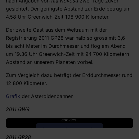
nach Angaben von
Ria Novosti
zwei Tage zuvor
gesichtet. Der geringste Abstand zur Erde betrug um
4.58 Uhr Greenwich-Zeit 198 900 Kilometer.
Der zweite Gast aus dem Weltraum mit der
Registrierung 2011 GP28 war halb so gross mit 3,6
bis acht Meter im Durchmesser und flog am Abend
um 19.36 Uhr Greenwich-Zeit mit 94 700 Kilometern
Abstand an unserem Planeten vorbei.
Zum Vergleich dazu beträgt der Erddurchmesser rund
12 800 Kilometer.
Grafik
der Asteroidenbahnen
2011 GW9
This content is blocked because it requires marketing
cookies.
Accept marketing cookies
2011 GP28