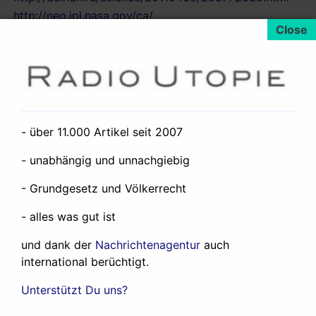
http://neo.jpl.nasa.gov/ca/
|
|
|
By:
Petrapez
Categorized as:
Wissenschaft
Keys:
erde
,
weltall
Added on:
7. April 2011
- über 11.000 Artikel seit 2007
- unabhängig und unnachgiebig
Neueste Artikel:
- Grundgesetz und Völkerrecht
Der Iran wird zu einem Verlierer des
- alles was gut ist
Westasienkrieges
19. Juli 2026
und dank der
Nachrichtenagentur
auch
About the West Asia War
12. Juni 2026
international berüchtigt.
Was ich und Radio Utopie so machen
24.
Mai 2026
Unterstützt Du uns?
Any government in the world could expel