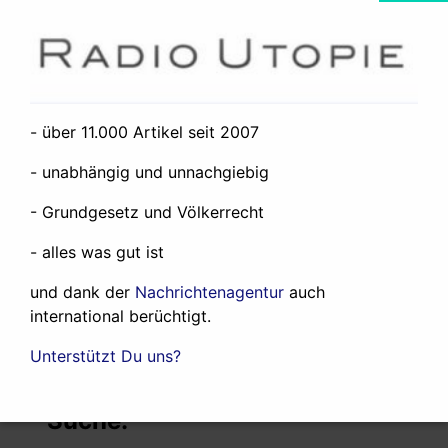
Neueste Artikel:
- über 11.000 Artikel seit 2007
- unabhängig und unnachgiebig
Der Iran wird zu einem Verlierer des
- Grundgesetz und Völkerrecht
Westasienkrieges
19. Juli 2026
About the West Asia War
12. Juni 2026
- alles was gut ist
Was ich und Radio Utopie so machen
24.
Mai 2026
und dank der
Nachrichtenagentur
auch
international berüchtigt.
Any government in the world could expel
the rogue state of Israel from the United
Unterstützt Du uns?
Nations. None does.
27. April 2025
Suche: