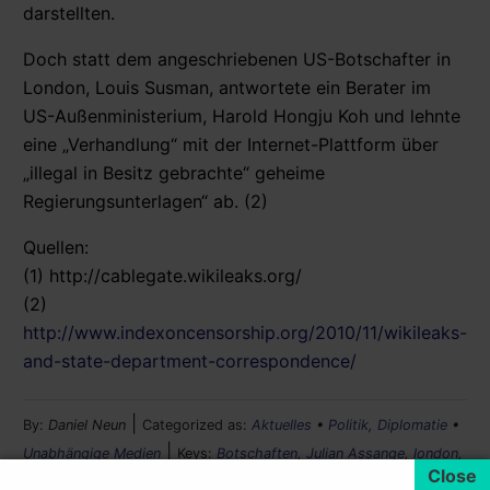
darstellten.
Doch statt dem angeschriebenen US-Botschafter in
London, Louis Susman, antwortete ein Berater im
US-Außenministerium, Harold Hongju Koh und lehnte
eine „Verhandlung“ mit der Internet-Plattform über
„illegal in Besitz gebrachte“ geheime
Regierungsunterlagen“ ab. (2)
Quellen:
(1) http://cablegate.wikileaks.org/
(2)
http://www.indexoncensorship.org/2010/11/wikileaks-
and-state-department-correspondence/
|
By:
Daniel Neun
Categorized as:
Aktuelles
•
Politik, Diplomatie
•
|
Unabhängige Medien
Keys:
Botschaften
,
Julian Assange
,
london
,
|
Wikileaks
Added on:
29. November 2010