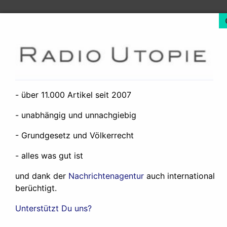
- über 11.000 Artikel seit 2007
- unabhängig und unnachgiebig
- Grundgesetz und Völkerrecht
In der Ausgabe November/Dezember 2007 von
- alles was gut ist
National Geographic Traveler
wurde eine Liste der
und dank der
Nachrichtenagentur
auch international
besten Reiseziele der Welt in der Kategorie „Inseln“
berüchtigt.
veröffentlicht, die von über 500 Experten ausgewählt
wurden.
Die Färöer rangieren auf Platz 1
, gefolgt
Unterstützt Du uns?
von den Azoren und Lofoten. (2)