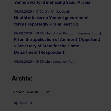
Yemeni warlord menacing Saudi Arabia
06.08.2026 - 17:00 Uhr [Al Jazeera]
Houthi attacks on Yemeni government
forces reportedly kills at least 30
06.08.2026 - 16:55 Uhr [United Kingdom Supreme Court]
R (on the application of Ammori) (Appellant)
v Secretary of State for the Home
Department (Respondent)
06.08.2026 - 16:50 Uhr [Jerusalem Post]
UK Supreme Court to hear appeal over
Palestine Action proscription in November
Archiv:
06.08.2026 - 16:40 Uhr [Bristol247.com]
14 peaceful protesters arrested at Palestine
Archiv:
Action demonstration outside Bristol Prison
Impressum
06.08.2026 - 16:19 Uhr [Nachrichtenagentur Radio