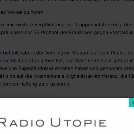
nes Volkes zu hören.
 eine weitere Verpflichtung zur Truppenaufstockung, die 
April waren nur 55 Prozent der Franzosen gegen Verstärku
rbefehlshabers der Vereinigten Staaten auf dem Papier, de
n die
Militärs abgegeben
hat, aus West Point nicht gefügt 
ndwelche Zugeständnisse erhalten haben und gehorsam dres
ft sich auf die internationale Afghanistan-Konferenz, die fü
artenden Haltung zu brüskieren.
er Regierung
2-05/afghanistan-82-des-francais-opposes-a-l-envoi-de-