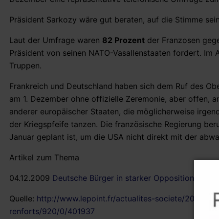
Präsident Sarkozy wäre gut beraten, auf die Stimme sei
Laut der Umfrage waren
82 Prozent
der Franzosen gegen
Präsident von seinen NATO-Vasallenstaaten fordert. Im 
Truppen.
Frankreich und Deutschland haben sich dem Ruf des Obe
am 1. Dezember ohne offizielle Zeremonie, aber offen, a
anderer europäischer Staaten, die möglicherweise irge
der Kriegspfeife tanzen. Die französische Regierung beru
Januar geplant ist, um die USA nicht direkt mit der abw
Artikel zum Thema
04.12.2009
Deutsche Bürger in starker Opposition zu ihr
Quelle:
http://www.lepoint.fr/actualites-societe/2009-1
renforts/920/0/401937