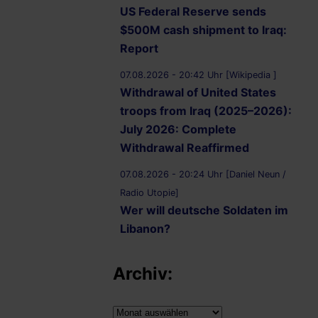
US Federal Reserve sends
$500M cash shipment to Iraq:
Report
07.08.2026 - 20:42 Uhr [Wikipedia ]
Withdrawal of United States
troops from Iraq (2025–2026):
July 2026: Complete
Withdrawal Reaffirmed
07.08.2026 - 20:24 Uhr [Daniel Neun /
Radio Utopie]
Wer will deutsche Soldaten im
Libanon?
07.08.2026 - 20:11 Uhr [Middle East
Archiv:
Eye]
Lebanon, Israel agree shortlist
of countries that could send
Archiv: