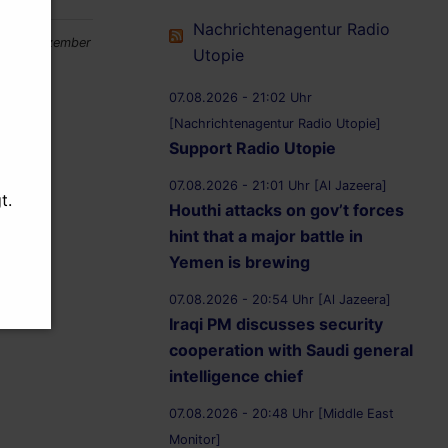
Nachrichtenagentur Radio
n:
6. Dezember
Utopie
07.08.2026 - 21:02 Uhr
[Nachrichtenagentur Radio Utopie]
Support Radio Utopie
07.08.2026 - 21:01 Uhr [Al Jazeera]
t.
Houthi attacks on gov’t forces
hint that a major battle in
Yemen is brewing
07.08.2026 - 20:54 Uhr [Al Jazeera]
Iraqi PM discusses security
cooperation with Saudi general
intelligence chief
07.08.2026 - 20:48 Uhr [Middle East
Monitor]