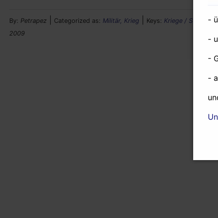
- 
|
|
By:
Petrapez
Categorized as:
Militär, Krieg
Keys:
Kriege / Staatsstr
2009
- 
- 
- 
un
Un