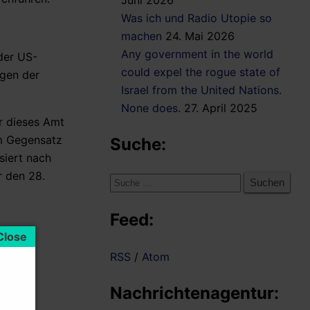
Juni 2026
Was ich und Radio Utopie so
machen
24. Mai 2026
Any government in the world
der US-
could expel the rogue state of
ngen der
Israel from the United Nations.
None does.
27. April 2025
r dieses Amt
im Gegensatz
Suche:
siert nach
r den 28.
Suche
nach:
Feed:
RSS
/
Atom
Nachrichtenagentur: