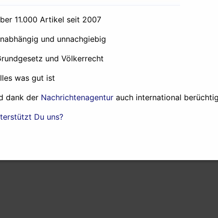
über 11.000 Artikel seit 2007
|
eiche / Umstürze / Interventionen / wars / coups / interventions
Added o
unabhängig und unnachgiebig
Grundgesetz und Völkerrecht
alles was gut ist
d dank der
Nachrichtenagentur
auch international berüchtig
terstützt Du uns?