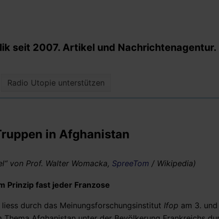
k seit 2007. Artikel und Nachrichtenagentur.
Radio Utopie unterstützen
Truppen in Afghanistan
el“ von Prof. Walter Womacka,
SpreeTom
/ Wikipedia)
 Prinzip fast jeder Franzose
liess durch das Meinungsforschungsinstitut
Ifop
am 3. und 
 Thema Afghanistan unter der Bevölkerung Frankreichs dur