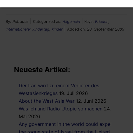
Friedenstaube mit Stahlhelm!
|
|
By:
Petrapez
Categorized as:
Allgemein
Keys:
Frieden
,
|
internationaler kindertag
,
kinder
Added on:
20. September 2009
Neueste Artikel:
Der Iran wird zu einem Verlierer des
Westasienkrieges
19. Juli 2026
About the West Asia War
12. Juni 2026
Was ich und Radio Utopie so machen
24.
Mai 2026
Any government in the world could expel
the rogue state of Israel from the United