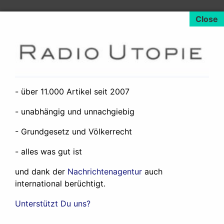
- über 11.000 Artikel seit 2007
- unabhängig und unnachgiebig
- Grundgesetz und Völkerrecht
- alles was gut ist
und dank der
Nachrichtenagentur
auch
international berüchtigt.
Den folgenden Artikel zum Thema lesen:
Unterstützt Du uns?
01.06.2009
Internationaler Kindertag – den Kindern
sendet der deutsche Aussenminister eine