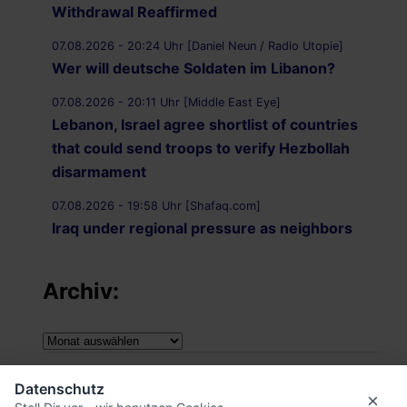
Withdrawal Reaffirmed
07.08.2026 - 20:24 Uhr [Daniel Neun / Radio Utopie]
Wer will deutsche Soldaten im Libanon?
07.08.2026 - 20:11 Uhr [Middle East Eye]
Lebanon, Israel agree shortlist of countries
that could send troops to verify Hezbollah
disarmament
07.08.2026 - 19:58 Uhr [Shafaq.com]
Iraq under regional pressure as neighbors
threaten to strike Iran-aligned factions
Archiv:
07.08.2026 - 19:49 Uhr [Middle East Eye]
War on Iran: Saudi Arabia warns of imminent
attacks by Iraqi groups and Yemen‘s Houthis
Archiv:
07.08.2026 - 19:43 Uhr [Middle East Monitor]
Impressum
‘Attack on one is attack on all’: Saudi Arabia,
Datenschutz
×