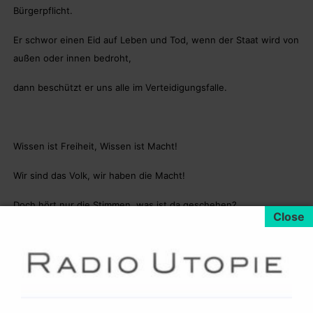
Bürgerpflicht.
Er schwor einen Eid auf Leben und Tod, wenn der Staat wird von
außen oder innen bedroht,
dann beschützt er uns alle im Verteidigungsfalle.
Wissen ist Freiheit, Wissen ist Macht!
Wir sind das Volk, wir haben die Macht!
Doch hört nur die Stimmen, was ist da geschehen?
Sie konnten der Versuchung nicht widerstehen!
Sie logen, betrogen und ergriffen die Macht, der Staat
korrumpiert und die Freiheit verlacht.