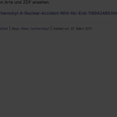
on Arte und ZDF ansehen.
Chernobyl-A-Nuclear-Accident-With-No-End-118943489.ht
|
|
dheit
Keys:
Kiew
,
tschernobyl
Added on:
31. März 2011