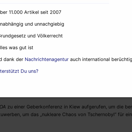
über 11.000 Artikel seit 2007
iess es in
VOA
. Laurin Dodd, ein amerikanischer Ingenieur, le
unabhängig und unnachgiebig
en Sarkophag zu bauen.
Grundgesetz und Völkerrecht
rhalb des alten Sarkophag. Die Struktur selbst ist fast ein 
gungen gebaut“
, so Dodd.
„Und es gibt grosse klaffende L
alles was gut ist
on Panoramafenstern mit kleinen Säugetieren ein- und ausg
d dank der
Nachrichtenagentur
auch international berüchtig
terstützt Du uns?
s Monaten im Jahr 1986 gebaut wurde und erst einmal die 
e so hoch wie die Freiheitsstatue wird.
OA
zu einer Geberkonferenz in Kiew aufgerufen, um die be
nzuwerben, um das „nukleare Chaos von Tschernobyl“ für ein