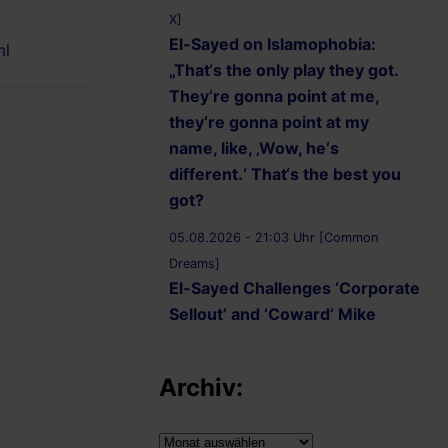
X]
El-Sayed on Islamophobia:
ml
„That‘s the only play they got.
They‘re gonna point at me,
they‘re gonna point at my
name, like, ‚Wow, he‘s
different.‘ That‘s the best you
got?
05.08.2026 - 21:03 Uhr [Common
Dreams]
El-Sayed Challenges ‘Corporate
Sellout’ and ‘Coward’ Mike
Rogers to Five Debates
05.08.2026 - 20:36 Uhr
Archiv:
[AbdulForSenate.com]
Dr. Abdul El-Sayed Wins
Archiv: