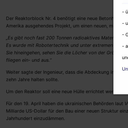
- 
Der Reaktorblock Nr. 4 benötigt eine neue Betonhülle, h
- 
Amerika ausgehendes Projekt, um einen neuen, modern
- 
„Es gibt noch fast 200 Tonnen radioaktives Material inne
Es wurde mit Robotertechnik und unter extremen Bedin
- 
Sie hineingehen, sehen Sie die Löcher von der Grösse v
un
fliegen ein- und aus.“
Un
Weiter sagte der Ingenieur, dass die Abdeckung in sech
zehn Jahre halten sollte.
Um den Reaktor soll eine neue Hülle errichtet werden, di
Für den 19. April haben die ukrainischen Behörden laut
V
Milliarde US-Dollar für den Bau einer neuen Struktur ei
Jahrhundert einzudämmen.