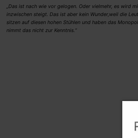
„Das ist nach wie vor gelogen. Oder vielmehr, es wird mi
inzwischen steigt. Das ist aber kein Wunder,weil die Leu
sitzen auf diesen hohen Stühlen und haben das Monopol 
nimmt das nicht zur Kenntnis.“