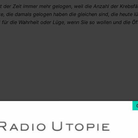
t der Zeit immer mehr gelogen, weil die Anzahl der Krebsfä
te, die damals gelogen haben die gleichen sind, die heute l
für die Wahrheit oder Lüge, wenn Sie so wollen und die Öff