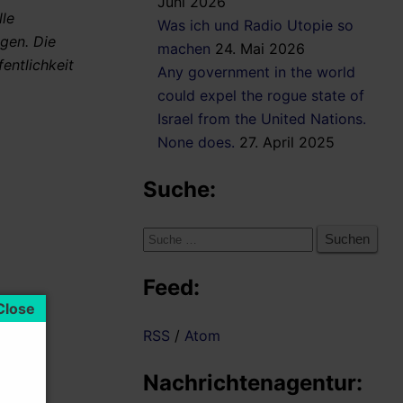
Juni 2026
lle
Was ich und Radio Utopie so
ügen. Die
machen
24. Mai 2026
entlichkeit
Any government in the world
could expel the rogue state of
Israel from the United Nations.
None does.
27. April 2025
Suche:
Suche
nach:
Feed:
RSS
/
Atom
Nachrichtenagentur: