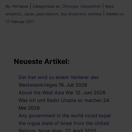
|
|
By:
Petrapez
Categorized as:
Ökologie, Gesundheit
Keys:
|
antarktis
,
Japan
,
paul watson
,
Sea Shepherd
,
walfang
Added on:
17. Februar 2011
Neueste Artikel:
Der Iran wird zu einem Verlierer des
Westasienkrieges
19. Juli 2026
About the West Asia War
12. Juni 2026
Was ich und Radio Utopie so machen
24.
Mai 2026
Any government in the world could expel
the rogue state of Israel from the United
Nations. None does.
27. April 2025