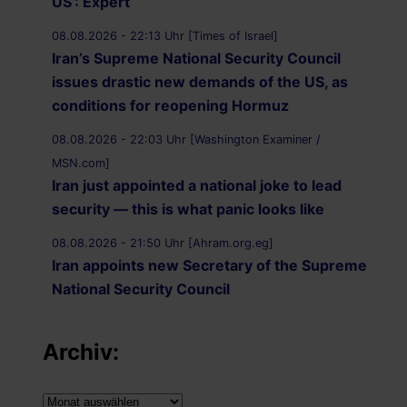
US’: Expert
08.08.2026 - 22:13 Uhr [Times of Israel]
Iran’s Supreme National Security Council
issues drastic new demands of the US, as
conditions for reopening Hormuz
08.08.2026 - 22:03 Uhr [Washington Examiner /
MSN.com]
Iran just appointed a national joke to lead
security — this is what panic looks like
08.08.2026 - 21:50 Uhr [Ahram.org.eg]
Iran appoints new Secretary of the Supreme
National Security Council
08.08.2026 - 21:20 Uhr [Al Jazeera]
Vessel struck off coast of Oman: UKMTO
Archiv:
08.08.2026 - 21:12 Uhr [Saudi Gazette]
Archiv:
Saudi Arabia strongly condemns Iranian