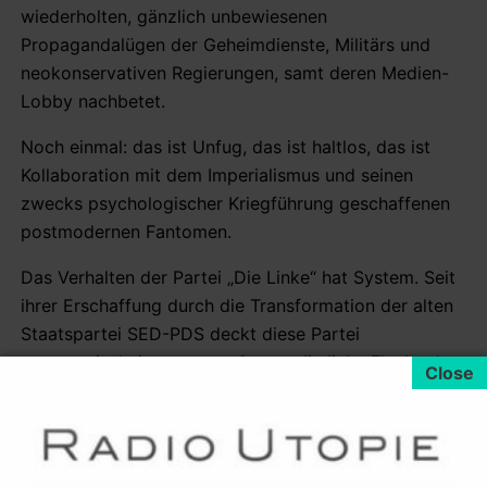
wiederholten, gänzlich unbewiesenen
Propagandalügen der Geheimdienste, Militärs und
neokonservativen Regierungen, samt deren Medien-
Lobby nachbetet.
Noch einmal: das ist Unfug, das ist haltlos, das ist
Kollaboration mit dem Imperialismus und seinen
zwecks psychologischer Kriegführung geschaffenen
postmodernen Fantomen.
Das Verhalten der Partei „Die Linke“ hat System. Seit
ihrer Erschaffung durch die Transformation der alten
Staatspartei SED-PDS deckt diese Partei
systematisch, ja
systemrelevant
die linke Flanke der
Kriegslobby und die bis heute innerhalb der „Parteien“
in Deutschland nicht in Frage gestellte
neokonservative Ideologie, welche da heisst „Krieg
gegen Terror“. Es ist, als ob „Die Linke“ und Angela