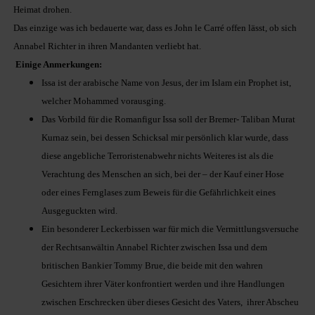
Heimat drohen.
Das einzige was ich bedauerte war, dass es John le Carré offen lässt, ob sich
Annabel Richter in ihren Mandanten verliebt hat.
Einige Anmerkungen:
Issa ist der arabische Name von Jesus, der im Islam ein Prophet ist,
welcher Mohammed vorausging.
Das Vorbild für die Romanfigur Issa soll der Bremer- Taliban Murat
Kurnaz sein, bei dessen Schicksal mir persönlich klar wurde, dass
diese angebliche Terroristenabwehr nichts Weiteres ist als die
Verachtung des Menschen an sich, bei der – der Kauf einer Hose
oder eines Fernglases zum Beweis für die Gefährlichkeit eines
Ausgeguckten wird.
Ein besonderer Leckerbissen war für mich die Vermittlungsversuche
der Rechtsanwältin Annabel Richter zwischen Issa und dem
britischen Bankier Tommy Brue, die beide mit den wahren
Gesichtern ihrer Väter konfrontiert werden und ihre Handlungen
zwischen Erschrecken über dieses Gesicht des Vaters, ihrer Abscheu