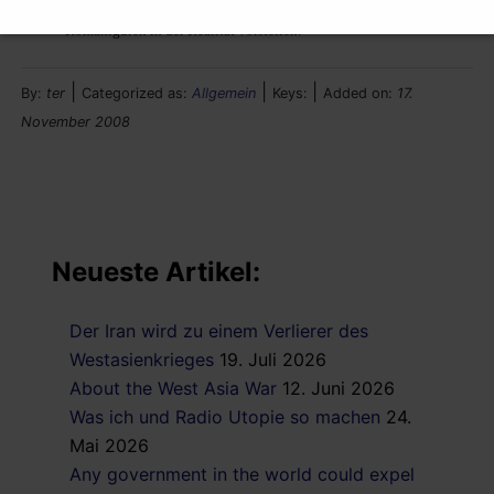
Man muss manchmal nicht nur LESEN – sondern sich auch die
Romaniguren in der Realität vorstellen.
|
|
|
By:
ter
Categorized as:
Allgemein
Keys:
Added on:
17.
November 2008
Neueste Artikel:
Der Iran wird zu einem Verlierer des
Westasienkrieges
19. Juli 2026
About the West Asia War
12. Juni 2026
Was ich und Radio Utopie so machen
24.
Mai 2026
Any government in the world could expel