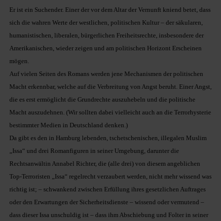
Er ist ein Suchender. Einer der vor dem Altar der Vernunft kniend betet, dass
sich die wahren Werte der westlichen, politischen Kultur – der säkularen,
humanistischen, liberalen, bürgerlichen Freiheitsrechte, insbesondere der
Amerikanischen, wieder zeigen und am politischen Horizont Erscheinen
mögen.
Auf vielen Seiten des Romans werden jene Mechanismen der politischen
Macht erkennbar, welche auf die Verbreitung von Angst beruht. Einer Angst,
die es erst ermöglicht die Grundrechte auszuhebeln und die politische
Macht auszudehnen. (Wir sollten dabei vielleicht auch an die Terrorhysterie
bestimmter Medien in Deutschland denken.)
Da gibt es den in Hamburg lebenden, tschetschenischen, illegalen Muslim
„Issa“ und drei Romanfiguren in seiner Umgebung, darunter die
Rechtsanwältin Annabel Richter, die (alle drei) von diesem angeblichen
Top-Terroristen „Issa“ regelrecht verzaubert werden, nicht mehr wissend was
richtig ist; – schwankend zwischen Erfüllung ihres gesetzlichen Auftrages
oder den Erwartungen der Sicherheitsdienste – wissend oder vermutend –
dass dieser Issa unschuldig ist – dass ihm Abschiebung und Folter in seiner