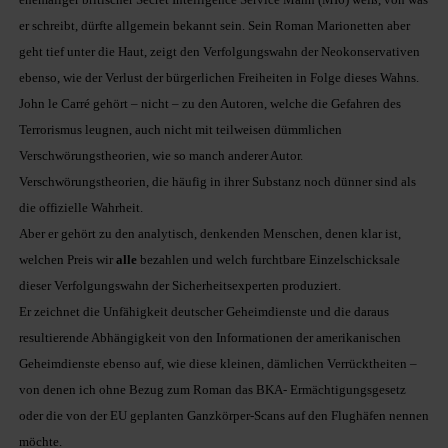
er schreibt, dürfte allgemein bekannt sein. Sein Roman Marionetten aber
geht tief unter die Haut, zeigt den Verfolgungswahn der Neokonservativen
ebenso, wie der Verlust der bürgerlichen Freiheiten in Folge dieses Wahns.
John le Carré gehört – nicht – zu den Autoren, welche die Gefahren des
Terrorismus leugnen, auch nicht mit teilweisen dümmlichen
Verschwörungstheorien, wie so manch anderer Autor.
Verschwörungstheorien, die häufig in ihrer Substanz noch dünner sind als
die offizielle Wahrheit.
Aber er gehört zu den analytisch, denkenden Menschen, denen klar ist,
welchen Preis wir
alle
bezahlen und welch furchtbare Einzelschicksale
dieser Verfolgungswahn der Sicherheitsexperten produziert.
Er zeichnet die Unfähigkeit deutscher Geheimdienste und die daraus
resultierende Abhängigkeit von den Informationen der amerikanischen
Geheimdienste ebenso auf, wie diese kleinen, dämlichen Verrücktheiten –
von denen ich ohne Bezug zum Roman das BKA- Ermächtigungsgesetz
oder die von der EU geplanten Ganzkörper-Scans auf den Flughäfen nennen
möchte.