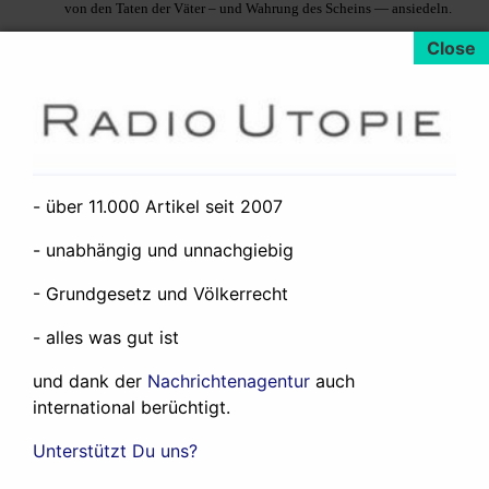
von den Taten der Väter – und Wahrung des Scheins — ansiedeln.
Toll auch der Auflauf der Geheimdienste, die wie die Fliege
auf einen Kuhfladen reagieren und nur deshalb in Issa (anfänglich)
eine Gefahr sehen, weil die anderen Geheimdienste ja auch in Issa
eine Gefahr sehen. Erkennen dann aber, dass sie einen unschuldigen
„Trottel“ vor sich haben, den aber dann zum Top Terroristen
hochlügen, um die (in ihrer Einbild vorhandenen) Kämpfer der al-
- über 11.000 Artikel seit 2007
Qaida in eine Falle zu locken.
Nicht völlig überzeugt hat mich die Figur der türkischen
- unabhängig und unnachgiebig
Sportskanone „Melik“, bei dem Issa Unterschlupf findet und von
- Grundgesetz und Völkerrecht
wegen Klassische Musik am Hamburger Hauptbahnhof, John le
Carré hat eine Meise. Ich bin sicherlich häufiger in Hamburg als er –
- alles was gut ist
habe da aber noch nie klassische Musik auf dem Bahnhofsvorplatz
gehört.
und dank der
Nachrichtenagentur
auch
international berüchtigt.
Der Leser findet sich in einer einzigen Anklageschrift gegen die
praktizierte Terroristenabwehr wieder – locker dargeboten mit viel
Unterstützt Du uns?
Clownerie – welche bei mir ab und an dem blanken Entsetzen wich.