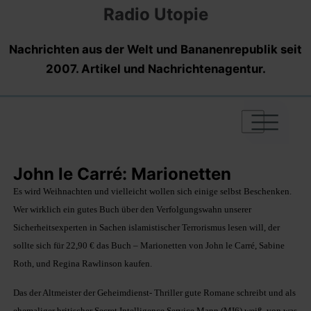
Radio Utopie
Nachrichten aus der Welt und Bananenrepublik seit
2007. Artikel und Nachrichtenagentur.
|
|
|
John le Carré: Marionetten
Es wird Weihnachten und vielleicht wollen sich einige selbst Beschenken.
Wer wirklich ein gutes Buch über den Verfolgungswahn unserer
Sicherheitsexperten in Sachen islamistischer Terrorismus lesen will, der
sollte sich für 22,90 € das Buch – Marionetten von John le Carré, Sabine
Roth, und Regina Rawlinson kaufen.
Das der Altmeister der Geheimdienst- Thriller gute Romane schreibt und als
ehemaliger britischer Secret Intelligence Service Mann (MI6) weiß, von was