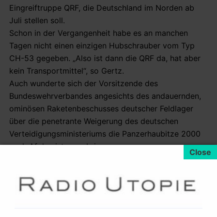
Eingreiftruppe QRF, die Deutschland im Norden ab
Juli stellen soll.
Schon in der Vergangenheit habe es an manchen
Tagen nicht einen einzigen Hubschrauber vom Typ
CH-53 gegeben. „Also ist dann die QRF da, hat aber
kein Transportmittel“, so Gertz.
Auch wunderte sich der Vorsitzende des
Bundeswehrverbandes angesichts des andauernden,
ominösen Raketenbeschusses deutscher Feldlager
über die penetrante Weigerung des deutschen
Verteidigungsministeriums die Panzerhaubitze 2000
nach Afghanistan zu bringen.
Das Waffensystem hat bei hohen Schussfolge eine
Reichweite von über 40 Kilometern. Nun, vielleicht
will man im Regierungsviertel von Berlin einfach nicht,
dass diejenigen die da deutsche Soldaten beballern
(ohne ein einziges Mal ernsthaft zu treffen)
selbst