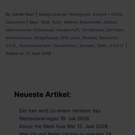
|
By:
Daniel Neun
Categorized as:
Hintergrund, Analyse
•
Politik,
|
Diplomatie
Keys:
1848
,
Autor
,
Banken
,
Bolschewiki
,
diktatur
,
elektronischer Polizeistaat
,
Gesellschaft, Verhältnisse
,
Karl Marx
,
Kommunismus
,
Königshäuser
,
KPD
,
Lenin
,
Parteien
,
Revolution
,
|
S.P.D.
,
Sozialdemokratie / Sozialismus / Soziales
,
Stalin
,
U.S.P.D.
Added on:
17. April 2008
Neueste Artikel:
Der Iran wird zu einem Verlierer des
Westasienkrieges
19. Juli 2026
About the West Asia War
12. Juni 2026
Was ich und Radio Utopie so machen
24.