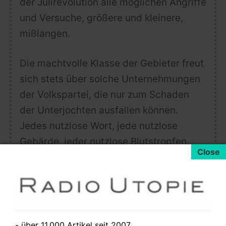
der Julirevolution alle möglichen Angriffe
und Versuche, größere und kleinere,
mißlangen.
Die machtvolle Klasse der Gebieter freut
sich stets über solche Unternehmungen
der Volkspartei, die nur zum Schaden
der Unterjochten ausfallen können.
Jedes nutzlose Wort, jede nutzlose
Gebärde, jeder nutzlose Blutstropfen,
wodurch die Volksmänner Wunder zu
wirken hoffen, schnürt die Ketten fester,
macht sie lastender, heißer.
Es ist gräßlich ~ und das vergeßt nicht ~
- über 11.000 Artikel seit 2007