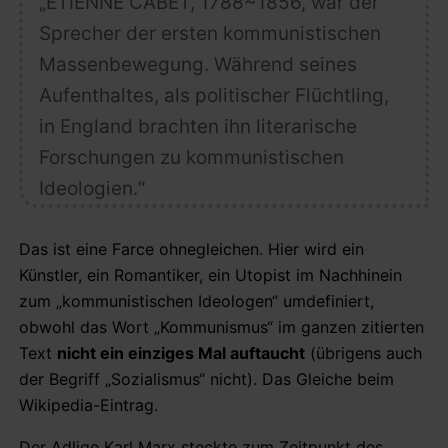
„ETIENNE CABET, 1788~1856, war der
Sprecher der ersten kommunistischen
Massenbewegung. Während seines
Aufenthaltes, als politischer Flüchtling,
in England brachten ihn literarische
Forschungen zu kommunistischen
Ideologien.“
Das ist eine Farce ohnegleichen. Hier wird ein
Künstler, ein Romantiker, ein Utopist im Nachhinein
zum „kommunistischen Ideologen“ umdefiniert,
obwohl das Wort „Kommunismus“ im ganzen zitierten
Text
nicht ein einziges Mal auftaucht
(übrigens auch
der Begriff „Sozialismus“ nicht). Das Gleiche beim
Wikipedia-Eintrag.
Der Adlige Karl Marx steckte zum Zeitpunkt des