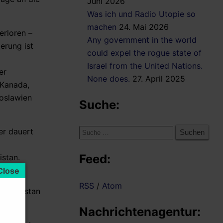
Juni 2026
Was ich und Radio Utopie so
machen
24. Mai 2026
erloren –
Any government in the world
erung ist
could expel the rogue state of
Israel from the United Nations.
er
None does.
27. April 2025
 Kanada,
goslawien
Suche:
Suche
er dauert
nach:
Feed:
stan.
RSS
/
Atom
zu Pakistan
Nachrichtenagentur: