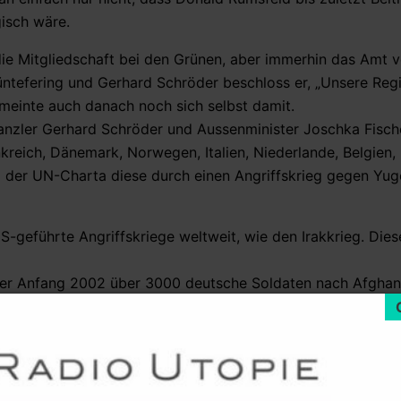
gisch wäre.
ie Mitgliedschaft bei den Grünen, aber immerhin das Amt v
üntefering und Gerhard Schröder beschloss er, „Unsere Regi
 meinte auch danach noch sich selbst damit.
anzler Gerhard Schröder und Aussenminister Joschka Fisch
kreich, Dänemark, Norwegen, Italien, Niederlande, Belgien,
g der UN-Charta diese durch einen Angriffskrieg gegen Yu
US-geführte Angriffskriege weltweit, wie den Irakkrieg. Dies
her Anfang 2002 über 3000 deutsche Soldaten nach Afghani
 deutschen Luftwaffen mit ihren Tornado-Kampfbombern.(3)
er den Einsatz von deutschen Bodentruppen an der Grenze 