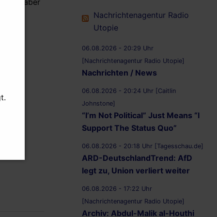
scher, aber
Nachrichtenagentur Radio
Utopie
06.08.2026 - 20:29 Uhr
[Nachrichtenagentur Radio Utopie]
Nachrichten / News
06.08.2026 - 20:24 Uhr [Caitlin
t.
Johnstone]
“I’m Not Political” Just Means “I
Support The Status Quo”
06.08.2026 - 20:18 Uhr [Tagesschau.de]
ARD-DeutschlandTrend: AfD
legt zu, Union verliert weiter
06.08.2026 - 17:22 Uhr
[Nachrichtenagentur Radio Utopie]
Archiv: Abdul-Malik al-Houthi