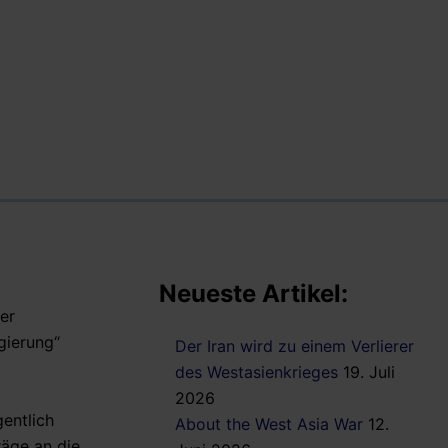
Neueste Artikel:
er
gierung“
Der Iran wird zu einem Verlierer
des Westasienkrieges
19. Juli
2026
gentlich
About the West Asia War
12.
räge an die