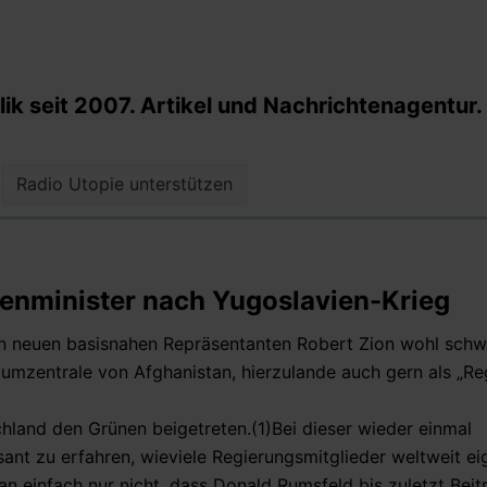
k seit 2007. Artikel und Nachrichtenagentur.
Radio Utopie unterstützen
senminister nach Yugoslavien-Krieg
en neuen basisnahen Repräsentanten Robert Zion wohl schw
iumzentrale von Afghanistan, hierzulande auch gern als „Re
hland den Grünen beigetreten.(1)
Bei dieser wieder einmal
ant zu erfahren, wieviele Regierungsmitglieder weltweit ei
man einfach nur nicht, dass Donald Rumsfeld bis zuletzt Beit