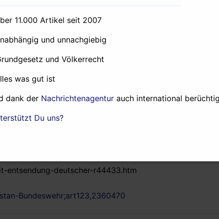
nistan ist für die deutschen Soldaten – zwar nicht durch Fi
kt…
über 11.000 Artikel seit 2007
unabhängig und unnachgiebig
Grundgesetz und Völkerrecht
alles was gut ist
d dank der
Nachrichtenagentur
auch international berüchtig
terstützt Du uns?
mit-entsendung-deutscher-r44433.htm
anistan-Bundeswehr;art123,2360470