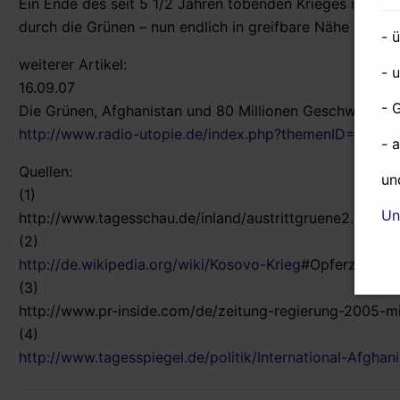
Ein Ende des seit 5 1/2 Jahren tobenden Krieges in Afgha
durch die Grünen – nun endlich in greifbare Nähe gerüc
- 
weiterer Artikel:
- 
16.09.07
- 
Die Grünen, Afghanistan und 80 Millionen Geschworene
http://www.radio-utopie.de/index.php?themenID=944
- 
Quellen:
un
(1)
Un
http://www.tagesschau.de/inland/austrittgruene2.html
(2)
http://de.wikipedia.org/wiki/Kosovo-Krieg
#Opferzahlen
(3)
http://www.pr-inside.com/de/zeitung-regierung-2005-
(4)
http://www.tagesspiegel.de/politik/International-Afgh