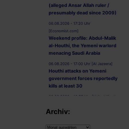
(alleged Ansar Allah ruler /
presumably dead since 2009)
06.08.2026 - 17:20 Uhr
[Economist.com]
Weekend profile: Abdul-Malik
al-Houthi, the Yemeni warlord
menacing Saudi Arabia
06.08.2026 - 17:00 Uhr [Al Jazeera]
Houthi attacks on Yemeni
government forces reportedly
kills at least 30
06.08.2026 - 16:55 Uhr [United Kingdom
Supreme Court]
Archiv:
R (on the application of
Ammori) (Appellant) v
Secretary of State for the Home
Archiv: