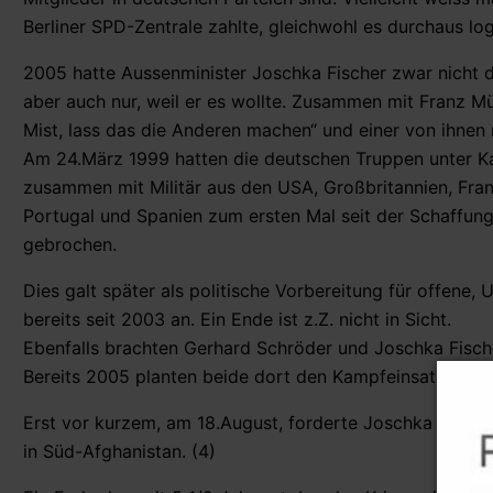
Berliner SPD-Zentrale zahlte, gleichwohl es durchaus lo
2005 hatte Aussenminister Joschka Fischer zwar nicht d
aber auch nur, weil er es wollte. Zusammen mit Franz M
Mist, lass das die Anderen machen“ und einer von ihnen
Am 24.März 1999 hatten die deutschen Truppen unter K
zusammen mit Militär aus den USA, Großbritannien, Fran
Portugal und Spanien zum ersten Mal seit der Schaffun
gebrochen.
Dies galt später als politische Vorbereitung für offene, 
bereits seit 2003 an. Ein Ende ist z.Z. nicht in Sicht.
Ebenfalls brachten Gerhard Schröder und Joschka Fisc
Bereits 2005 planten beide dort den Kampfeinsatz der
Erst vor kurzem, am 18.August, forderte Joschka Fisch
in Süd-Afghanistan. (4)