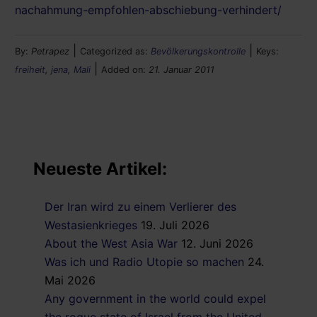
nachahmung-empfohlen-abschiebung-verhindert/
|
|
By:
Petrapez
Categorized as:
Bevölkerungskontrolle
Keys:
|
freiheit
,
jena
,
Mali
Added on:
21. Januar 2011
Neueste Artikel:
Der Iran wird zu einem Verlierer des
Westasienkrieges
19. Juli 2026
About the West Asia War
12. Juni 2026
Was ich und Radio Utopie so machen
24.
Mai 2026
Any government in the world could expel
the rogue state of Israel from the United