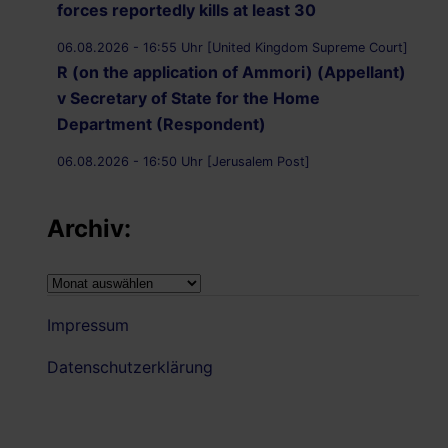
forces reportedly kills at least 30
06.08.2026 - 16:55 Uhr [United Kingdom Supreme Court]
R (on the application of Ammori) (Appellant)
v Secretary of State for the Home
Department (Respondent)
06.08.2026 - 16:50 Uhr [Jerusalem Post]
UK Supreme Court to hear appeal over
Palestine Action proscription in November
Archiv:
06.08.2026 - 16:40 Uhr [Bristol247.com]
14 peaceful protesters arrested at Palestine
Archiv:
Action demonstration outside Bristol Prison
Impressum
06.08.2026 - 16:19 Uhr [Nachrichtenagentur Radio
Utopie]
Datenschutzerklärung
Archiv: Democracy First !
06.08.2026 - 16:14 Uhr [Bluewin.ch]