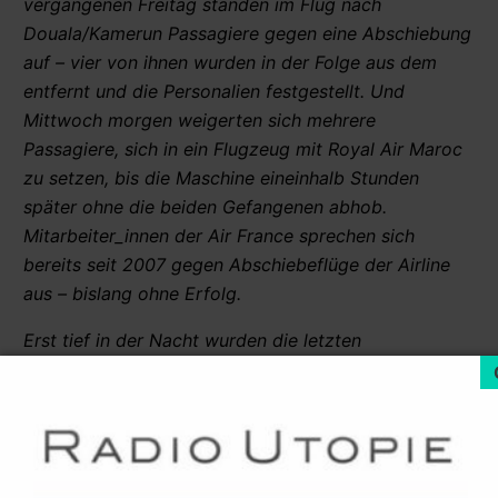
vergangenen Freitag standen im Flug nach
Douala/Kamerun Passagiere gegen eine Abschiebung
auf – vier von ihnen wurden in der Folge aus dem
entfernt und die Personalien festgestellt. Und
Mittwoch morgen weigerten sich mehrere
Passagiere, sich in ein Flugzeug mit Royal Air Maroc
zu setzen, bis die Maschine eineinhalb Stunden
später ohne die beiden Gefangenen abhob.
Mitarbeiter_innen der Air France sprechen sich
bereits seit 2007 gegen Abschiebeflüge der Airline
aus – bislang ohne Erfolg.
Erst tief in der Nacht wurden die letzten
Aktivist_innen wieder aus dem Polizeigewahrsam
entlassen – als das Flugzeug längst gestartet war.
Zwar dürfte der couragierte Einsatz gegen brutale
Abschiebungen im Flugzeug für die Aktivist_innen
auch noch ein juristisches Nachspiel haben, in Mali