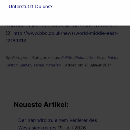
Unterstützt Du uns?
Quellen:
(1)
http://politics.inquirer.net/politics/view/20110116-
314796/Yemen-Students-call-for-Arabs-to-rise-up
(2)
http://www.bbc.co.uk/news/world-middle-east-
12169313
|
|
By:
Petrapez
Categorized as:
Politik, Diplomatie
Keys:
Hillary
|
Clinton
,
Jemen
,
sanaa
,
tunesien
Added on:
17. Januar 2011
Neueste Artikel:
Der Iran wird zu einem Verlierer des
Westasienkrieges
19. Juli 2026