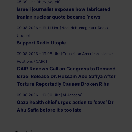
05:39 Uhr [theNews.pk]
Israeli journalist exposes how fabricated
Iranian nuclear quote became ‘news’
09.08.2026 - 19:11 Uhr [Nachrichtenagentur Radio
Utopie]
Support Radio Utopie
09.08.2026 - 19:08 Uhr [Council on American-Islamic
Relations (CAIR)]
CAIR Renews Call on Congress to Demand
Israel Release Dr. Hussam Abu Safiya After
Torture Reportedly Causes Broken Ribs
09.08.2026 - 19:00 Uhr [Al Jazeera]
Gaza health chief urges action to ‘save’ Dr
Abu Safia before it’s too late
09.08.2026 - 18:51 Uhr [TruthOut.org]
I Saw Dr. Hussam Abu Safiya Save Lives.