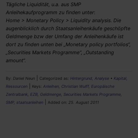
Tägliche Liquidität, u.a. aus SMP
Anleihekaufprogramm zu finden unter
:
Home > Monetary Policy > Liquidity analysis. Die
augenblicklich durch Staatsanleihenkäufe geschöpfte
Geldmenge bzw der Umfang der Anleihenkäufe ist
dort zu finden unten bei „Monetary policy portfolios“,
„Securities Markets Programme“, „Outstanding
amount“.
|
By:
Daniel Neun
Categorized as:
Hintergrund, Analyse
•
Kapital,
|
Ressourcen
Keys:
Anleihen
,
Christian Wulff
,
Europäische
Zentralbank
,
EZB
,
Geldmenge
,
Securities Markets Programme
,
|
SMP
,
staatsanleihen
Added on:
25. August 2011