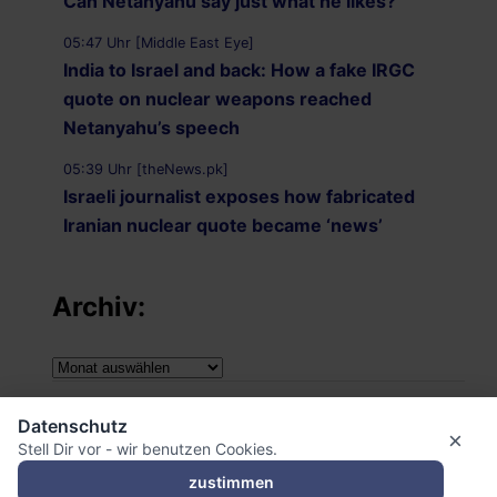
Can Netanyahu say just what he likes?
05:47 Uhr [Middle East Eye]
India to Israel and back: How a fake IRGC
quote on nuclear weapons reached
Netanyahu’s speech
05:39 Uhr [theNews.pk]
Israeli journalist exposes how fabricated
Iranian nuclear quote became ‘news’
Archiv:
Archiv:
Impressum
Datenschutz
×
Stell Dir vor - wir benutzen Cookies.
Datenschutzerklärung
zustimmen