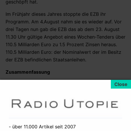
geschöpft hat.
Im Frühjahr dieses Jahres stoppte die EZB ihr
Programm. Am 4.August nahm sie es wieder auf. Vor
drei Tagen nun gab die EZB das ab dem 23. August
11.30 Uhr gültige Angebot eines Wochen-Tenders über
110.5 Milliarden Euro zu 1.5 Prozent Zinsen heraus.
110.5 Milliarden Euro: der Nominalwert der im Besitz
der EZB befindlichen Staatsanleihen.
Zusammenfassung
Die EZB macht durch diese Staatsanleihen-Aufkäufe
Gewinn. Auch erhöht sie nicht die (im Umlauf
befindliche) Geldmenge. Jegliche Bewertung des
Geldsystems an sich, sowie das übliche Eindreschen
vom Kutschbock, sei hier ausnahmsweise einmal
ausgespart.
- über 11.000 Artikel seit 2007