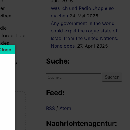
on
Juni 2026
Der
Was ich und Radio Utopie so
eiben.
machen
24. Mai 2026
Any government in the world
die
could expel the rogue state of
fordert die
Israel from the United Nations.
 des
None does.
27. April 2025
Suche:
sich aus
Suche
nach:
Feed:
RSS
/
Atom
e
ht wie
Nachrichtenagentur: