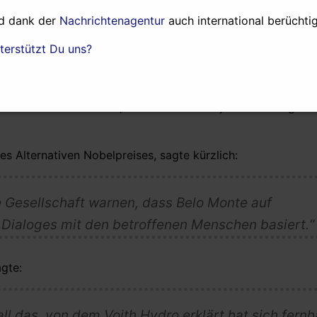
d dank der
Nachrichtenagentur
auch international berüchtig
Besuchs in Europa
vor einigen Wochen.
terstützt Du uns?
sich verpflichtet, die „Einhaltung aller relevanten Vorschri
chten indigener Völker.“ Doch Belo Monte verletzt die brasi
ionale Abkommen ILO 169, da es zu dem Projekt keine angem
es Alternativen Nobelpreises, sagte kürzlich:
e Gesellschaft warnen, dass Belo Monte auf
Dialoges mit den betroffenen Menschen basiert.“
agte:
 all das, von dem Voith Hydro erklärt hat sich fernh