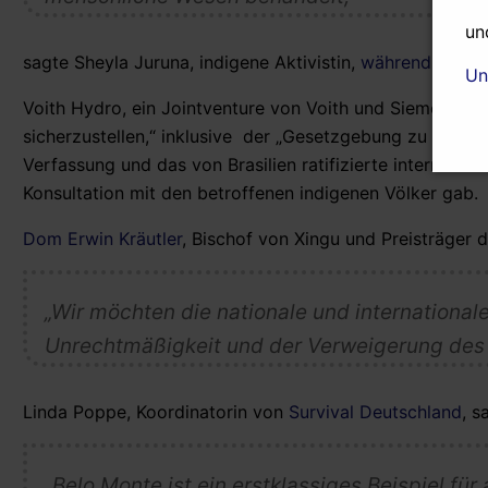
un
sagte Sheyla Juruna, indigene Aktivistin,
während ihres 
Un
Voith Hydro, ein Jointventure von Voith und Siemens, hat 
sicherzustellen,“ inklusive der „Gesetzgebung zu den Re
Verfassung und das von Brasilien ratifizierte internat
Konsultation mit den betroffenen indigenen Völker gab.
Dom Erwin Kräutler
, Bischof von Xingu und Preisträger d
„Wir möchten die nationale und international
Unrechtmäßigkeit und der Verweigerung des 
Linda Poppe, Koordinatorin von
Survival Deutschland
, s
„Belo Monte ist ein erstklassiges Beispiel für