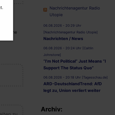
t.
Nachrichtenagentur Radio
Utopie
ften
06.08.2026 - 20:29 Uhr
lianische
[Nachrichtenagentur Radio Utopie]
Nachrichten / News
essene
06.08.2026 - 20:24 Uhr [Caitlin
Johnstone]
“I’m Not Political” Just Means “I
Support The Status Quo”
06.08.2026 - 20:18 Uhr [Tagesschau.de]
ARD-DeutschlandTrend: AfD
legt zu, Union verliert weiter
Archiv:
alten zu