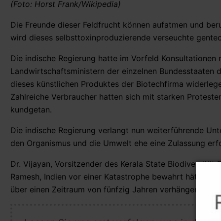
(Foto: Horst Frank/Wikipedia)
Die Freunde dieser Feldfrucht können aufatmen und beruh
wird dieses selbsttoxinproduzierende verseuchte gente
Die indische Regierung hatte im Vorfeld Konsultationen
Landwirtschaftsministern der einzelnen Bundesstaaten d
dieses künstlichen Produktes der Biotechfirma widerleg
Zahlreiche Verbraucher hatten sich mit starken Protest
kundgetan.
Die indische Regierung verlangt nun weiterführende U
den Organismus und die Umwelt ehe eine Zulassung erf
Dr. Vijayan, Vorsitzender des Kerala State Biodiversität
Ramesh, Indien vor einer Katastrophe bewahrt hätte. Er f
über einen Zeitraum von fünfzig Jahren verhängen soll.