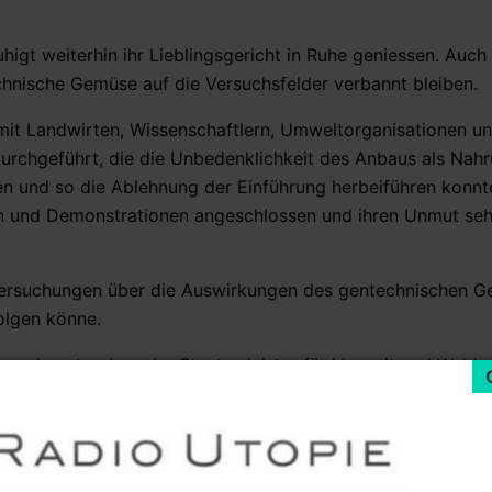
igt weiterhin ihr Lieblingsgericht in Ruhe geniessen. Auch 
chnische Gemüse auf die Versuchsfelder verbannt bleiben.
 mit Landwirten, Wissenschaftlern, Umweltorganisationen u
urchgeführt, die die Unbedenklichkeit des Anbaus als Nahr
en und so die Ablehnung der Einführung herbeiführen konnt
en und Demonstrationen angeschlossen und ihren Unmut seh
ntersuchungen über die Auswirkungen des gentechnischen G
olgen könne.
 Board sagte, dass der Staatsminister für Umwelt und Wald,
orderte, dass der indische Staat ein Moratorium für alle Fe