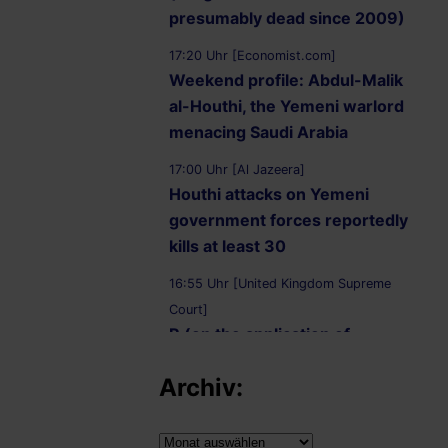
presumably dead since 2009)
17:20 Uhr [Economist.com]
Weekend profile: Abdul-Malik
al-Houthi, the Yemeni warlord
menacing Saudi Arabia
17:00 Uhr [Al Jazeera]
Houthi attacks on Yemeni
government forces reportedly
kills at least 30
16:55 Uhr [United Kingdom Supreme
Court]
R (on the application of
Ammori) (Appellant) v
Archiv:
Secretary of State for the Home
Department (Respondent)
Archiv: