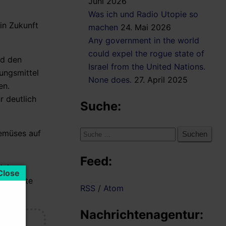
Juni 2026
Was ich und Radio Utopie so
in Zukunft
machen
24. Mai 2026
Any government in the world
could expel the rogue state of
nd den
Israel from the United Nations.
ungsmittel
None does.
27. April 2025
en.
r deutlich
Suche:
emüses auf
Suche
nach:
Feed:
 Jairam
ldfrüchte
RSS
/
Atom
Nachrichtenagentur: