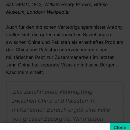
Satireblatt, 1812, William Henry Brooke; British
Museum, London/ Wikipedia)
Auch für den indischen Verteidigungsminister Antony
stellen sich die guten militärischen Beziehungen
zwischen China und Pakistan als ernsthaftes Problem
dar. China und Pakistan unterzeichneten einen
militärischen Pakt zur Zusammenarbeit im letzten
Jahr. China hat separate Visas an indische Bürger
Kaschmirs erteilt.
„Die zunehmende Verknüpfung
zwischen China und Pakistan im
militärischen Bereich ergibt eine Fülle
von grosser Besorgnis. Wir müssen
ständig die chinesischen militärischen