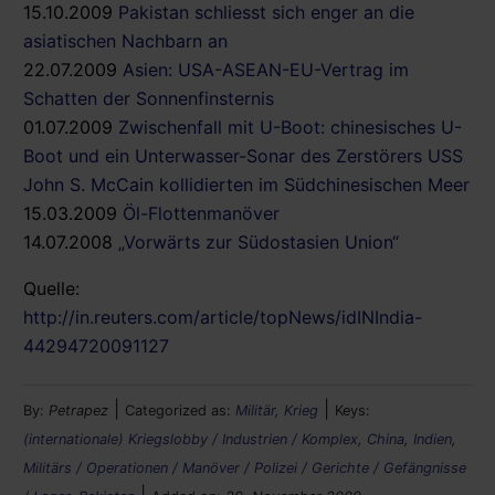
15.10.2009
Pakistan schliesst sich enger an die
asiatischen Nachbarn an
22.07.2009
Asien: USA-ASEAN-EU-Vertrag im
Schatten der Sonnenfinsternis
01.07.2009
Zwischenfall mit U-Boot: chinesisches U-
Boot und ein Unterwasser-Sonar des Zerstörers USS
John S. McCain kollidierten im Südchinesischen Meer
15.03.2009
Öl-Flottenmanöver
14.07.2008
„Vorwärts zur Südostasien Union“
Quelle:
http://in.reuters.com/article/topNews/idINIndia-
44294720091127
|
|
By:
Petrapez
Categorized as:
Militär, Krieg
Keys:
(internationale) Kriegslobby / Industrien / Komplex
,
China
,
Indien
,
Militärs / Operationen / Manöver / Polizei / Gerichte / Gefängnisse