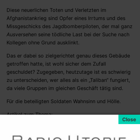
Diese neuerlichen Toten und Verletzten im
Afghanistankrieg sind Opfer eines Irrtums und des
Missgeschicks des Jagdbomberpiloten, der mal ganz
Ausversehen
seine tödliche Last bei der Suche nach
Kollegen ohne Grund ausklinkt.
Das er dabei so zielgerichtet genau dieses Gebäude
getroffen hatte, ist wohl sicher dem Zufall
geschuldet? Zugegeben, heutzutage ist es schwierig
zu unterscheiden, wer alles als ein „Taliban“ fungiert,
da viele Gruppen im gleichen Geschäft tätig sind.
Für die beteiligten Soldaten Wahnsinn und Hölle.
Artikel zum Thema:
05.11.2009
Immer wieder zivile Opfer durch NATO-
Angriffe in Afghanistan