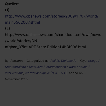
Quellen:
(1)
http://www.cbsnews.com/stories/2009/11/07/world/
main5562067.shtml
(2)
http://www.dallasnews.com/sharedcontent/dws/news
/world/stories/DN-
afghan_07int.ART.State.Edition1.4b3f936.html
|
|
By:
Petrapez
Categorized as:
Politik, Diplomatie
Keys:
Kriege /
Staatsstreiche / Umstürze / Interventionen / wars / coups /
|
interventions
,
Nordatlantikpakt (N.A.T.O.)
Added on:
7.
November 2009