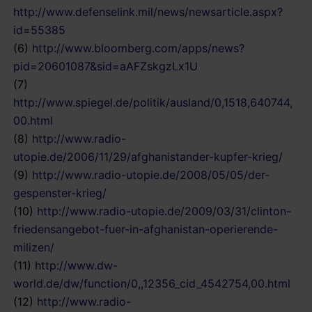
http://www.defenselink.mil/news/newsarticle.aspx?
id=55385
(6)
http://www.bloomberg.com/apps/news?
pid=20601087&sid=aAFZskgzLx1U
(7)
http://www.spiegel.de/politik/ausland/0,1518,640744,
00.html
(8)
http://www.radio-
utopie.de/2006/11/29/afghanistander-kupfer-krieg/
(9)
http://www.radio-utopie.de/2008/05/05/der-
gespenster-krieg/
(10)
http://www.radio-utopie.de/2009/03/31/clinton-
friedensangebot-fuer-in-afghanistan-operierende-
milizen/
(11)
http://www.dw-
world.de/dw/function/0,,12356_cid_4542754,00.html
(12)
http://www.radio-