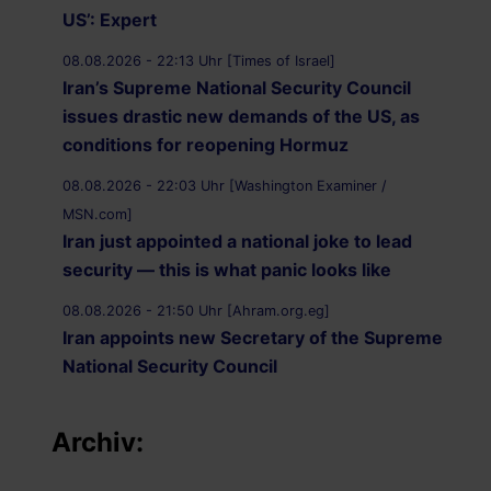
US’: Expert
08.08.2026 - 22:13 Uhr [Times of Israel]
Iran’s Supreme National Security Council
issues drastic new demands of the US, as
conditions for reopening Hormuz
08.08.2026 - 22:03 Uhr [Washington Examiner /
MSN.com]
Iran just appointed a national joke to lead
security — this is what panic looks like
08.08.2026 - 21:50 Uhr [Ahram.org.eg]
Iran appoints new Secretary of the Supreme
National Security Council
08.08.2026 - 21:20 Uhr [Al Jazeera]
Vessel struck off coast of Oman: UKMTO
Archiv:
08.08.2026 - 21:12 Uhr [Saudi Gazette]