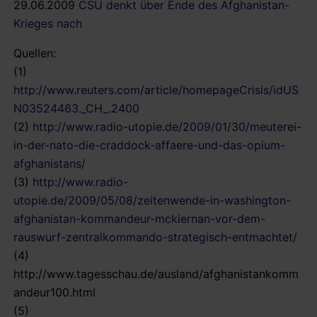
29.06.2009
CSU denkt über Ende des Afghanistan-
Krieges nach
Quellen:
(1)
http://www.reuters.com/article/homepageCrisis/idUS
N03524463._CH_.2400
(2)
http://www.radio-utopie.de/2009/01/30/meuterei-
in-der-nato-die-craddock-affaere-und-das-opium-
afghanistans/
(3)
http://www.radio-
utopie.de/2009/05/08/zeitenwende-in-washington-
afghanistan-kommandeur-mckiernan-vor-dem-
rauswurf-zentralkommando-strategisch-entmachtet/
(4)
http://www.tagesschau.de/ausland/afghanistankomm
andeur100.html
(5)