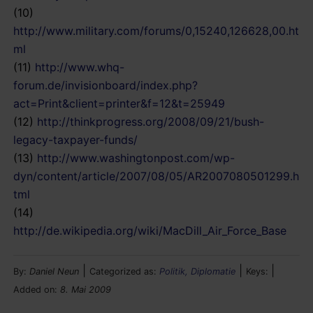
(10)
http://www.military.com/forums/0,15240,126628,00.ht
ml
(11)
http://www.whq-
forum.de/invisionboard/index.php?
act=Print&client=printer&f=12&t=25949
(12)
http://thinkprogress.org/2008/09/21/bush-
legacy-taxpayer-funds/
(13)
http://www.washingtonpost.com/wp-
dyn/content/article/2007/08/05/AR2007080501299.h
tml
(14)
http://de.wikipedia.org/wiki/MacDill_Air_Force_Base
|
|
|
By:
Daniel Neun
Categorized as:
Politik, Diplomatie
Keys:
Added on:
8. Mai 2009