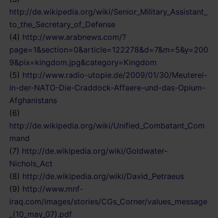
http://de.wikipedia.org/wiki/Senior_Military_Assistant_
to_the_Secretary_of_Defense
(4)
http://www.arabnews.com/?
page=1&section=0&article=122278&d=7&m=5&y=200
9&pix=kingdom.jpg&category=Kingdom
(5)
http://www.radio-utopie.de/2009/01/30/Meuterei-
in-der-NATO-Die-Craddock-Affaere-und-das-Opium-
Afghanistans
(6)
http://de.wikipedia.org/wiki/Unified_Combatant_Com
mand
(7)
http://de.wikipedia.org/wiki/Goldwater-
Nichols_Act
(8)
http://de.wikipedia.org/wiki/David_Petraeus
(9)
http://www.mnf-
iraq.com/images/stories/CGs_Corner/values_message
_(10_may_07).pdf