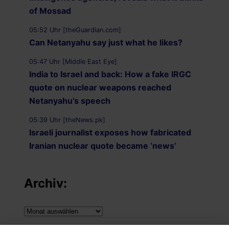
of Mossad
05:52 Uhr [theGuardian.com]
Can Netanyahu say just what he likes?
05:47 Uhr [Middle East Eye]
India to Israel and back: How a fake IRGC
quote on nuclear weapons reached
Netanyahu’s speech
05:39 Uhr [theNews.pk]
Israeli journalist exposes how fabricated
Iranian nuclear quote became ‘news’
Archiv:
Archiv: