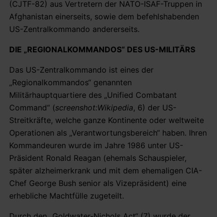
(CJTF-82) aus Vertretern der NATO-ISAF-Truppen in
Afghanistan einerseits, sowie dem befehlshabenden
US-Zentralkommando andererseits.
DIE „REGIONALKOMMANDOS“ DES US-MILITÄRS
Das US-Zentralkommando ist eines der
„Regionalkommandos“ genannten
Militärhauptquartiere des „Unified Combatant
Command“ (
screenshot:Wikipedia
, 6) der US-
Streitkräfte, welche ganze Kontinente oder weltweite
Operationen als „Verantwortungsbereich“ haben. Ihren
Kommandeuren wurde im Jahre 1986 unter US-
Präsident Ronald Reagan (ehemals Schauspieler,
später alzheimerkrank und mit dem ehemaligen CIA-
Chef George Bush senior als Vizepräsident) eine
erhebliche Machtfülle zugeteilt.
Durch den „Goldwater-Nichols Act“ (7) wurde der